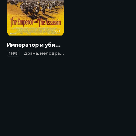
16+
Император и убийца / Jing ke ci qin wang (1998)
драма
,
мелодрама
,
история
1998