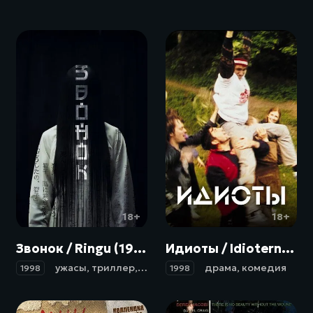
18+
18+
Звонок / Ringu (1998)
Идиоты / Idioterne (1998)
ужасы
,
триллер
,
детектив
драма
,
комедия
1998
1998