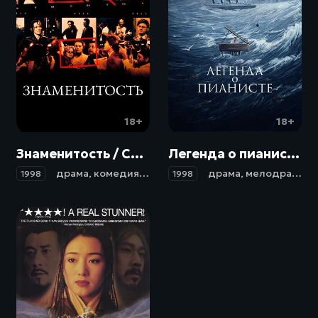
18+
18+
Знаменитость / Celebrity (1998)
Легенда о пианисте / La leggenda del pianista sull'oceano (1998)
драма
,
комедия
,
мелодрама
драма
,
мелодрама
,
м
1998
1998