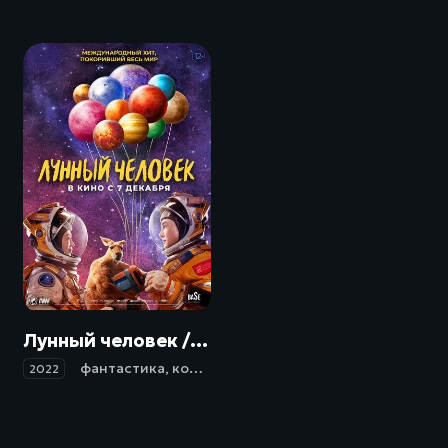
Лунный человек / Du xing yue qiu (2022)
фантастика
,
комедия
,
мелодрама
2022