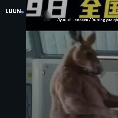
LUUN
Лунный человек / Du xing yue qi