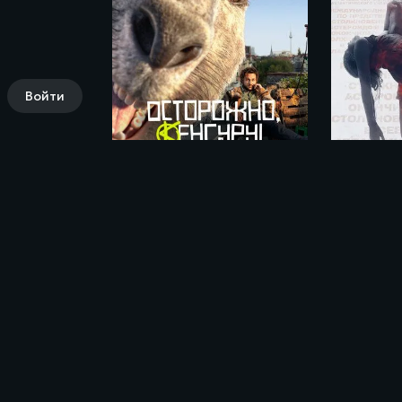
Войти
Осторожно, Кенгуру! / Die Känguru-Chroniken (2020)
Комментарии (0)
Поделись своими впечатлениями о филь
yue qiu (2022)»