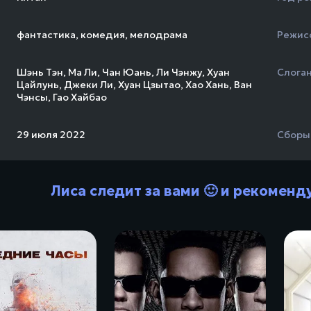
фантастика
,
комедия
,
мелодрама
Режис
Шэнь Тэн
,
Ма Ли
,
Чан Юань
,
Ли Чэнжу
,
Хуан
Слога
Цайлунь
,
Джеки Ли
,
Хуан Цзытао
,
Хао Хань
,
Ван
Чэнсы
,
Гао Хайбао
29 июля 2022
Сборы
Лиса следит за вами 🙂 и рекоменд