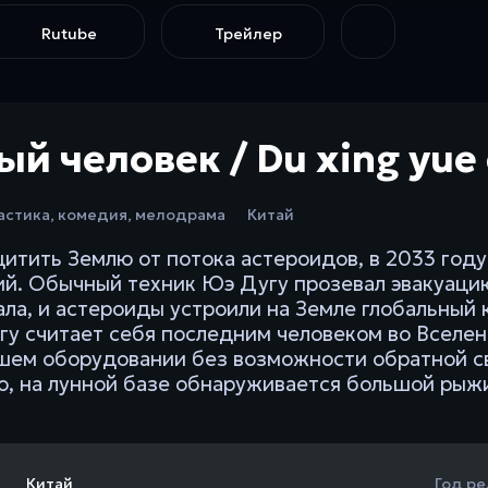
Rutube
Трейлер
й человек / Du xing yue 
астика
,
комедия
,
мелодрама
Китай
итить Землю от потока астероидов, в 2033 году
й. Обычный техник Юэ Дугу прозевал эвакуацию
ала, и астероиды устроили на Земле глобальный 
гу считает себя последним человеком во Вселенн
шем оборудовании без возможности обратной св
о, на лунной базе обнаруживается большой рыжи
Китай
Год ре