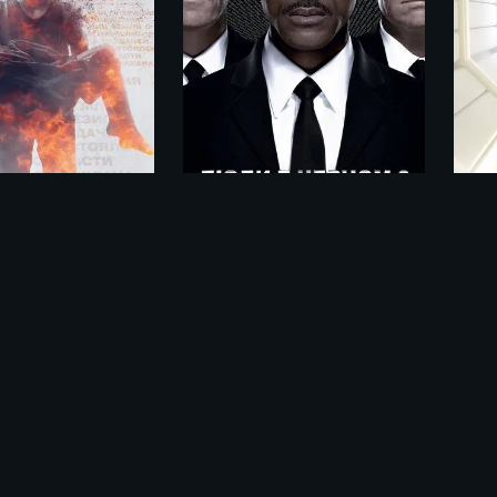
Последние часы / These Final Hours (2013)
Люди в черном 3 / Men in Black 3 (2012)
ме «Лунный человек / Du xing