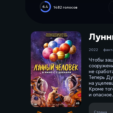
6.4
1482 голосов
Лунны
2022
фант
Чтобы защ
сооружени
не сработ
Теперь Ду
на уцелев
Кроме тог
и опасное.
Страна