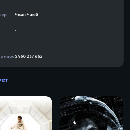
сер
Чжан Чиюй
н
-
 в мире
$460 237 662
ует