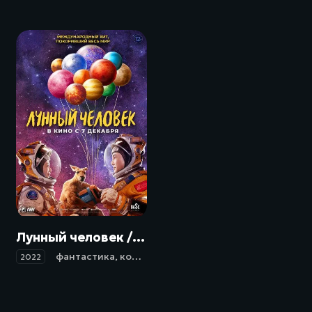
Лунный человек / Du xing yue qiu (2022)
фантастика
,
комедия
,
мелодрама
2022