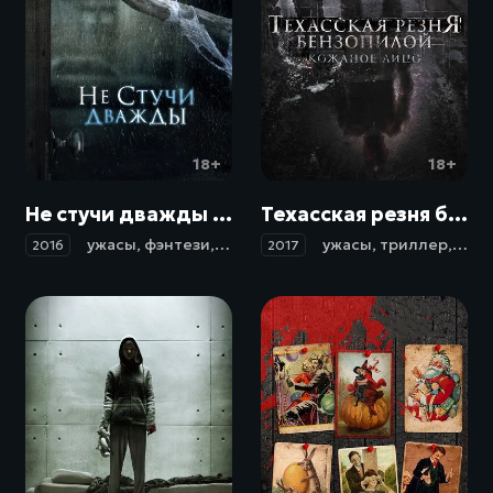
18+
18+
Не стучи дважды / Don't Knock Twice (2016)
Техасская резня бензопилой: Кожаное лицо / Leatherface (2017)
ужасы
,
фэнтези
,
триллер
,
драма
ужасы
,
детектив
,
триллер
,
кри
2016
2017