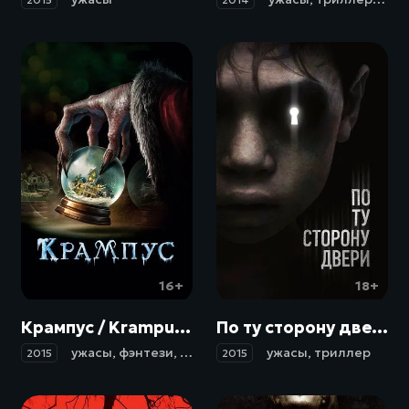
16+
18+
Крампус / Krampus (2015)
По ту сторону двери / The Other Side of the Door (2015)
ужасы
,
фэнтези
,
драма
,
комедия
ужасы
,
триллер
2015
2015