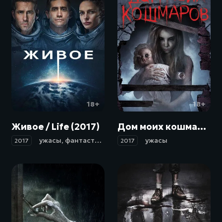
18+
18+
Живое / Life (2017)
Дом моих кошмаров / Bethany (2017)
ужасы
,
фантастика
ужасы
2017
2017