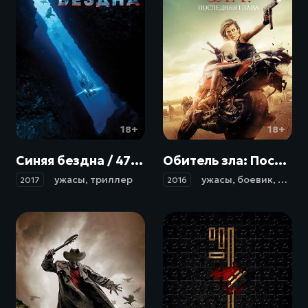
18+
18+
Синяя бездна / 47 Meters Down (2017)
Обитель зла: Последняя глава / Resident Evil: The Final Chapter (2016)
ужасы
,
триллер
ужасы
,
боевик
,
фанта
2017
2016