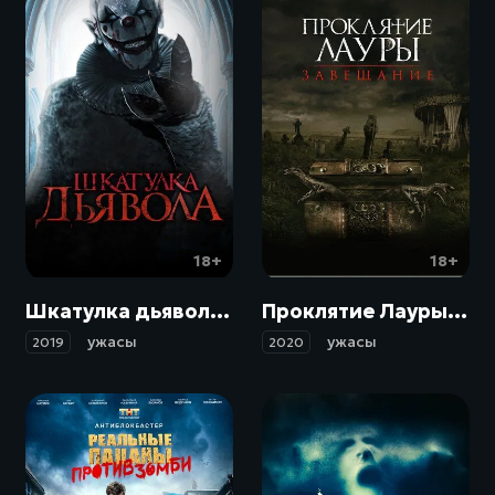
18+
18+
Шкатулка дьявола / The Jack in the Box (2019)
Проклятие Лауры: Завещание / The Call (2020)
ужасы
ужасы
2019
2020