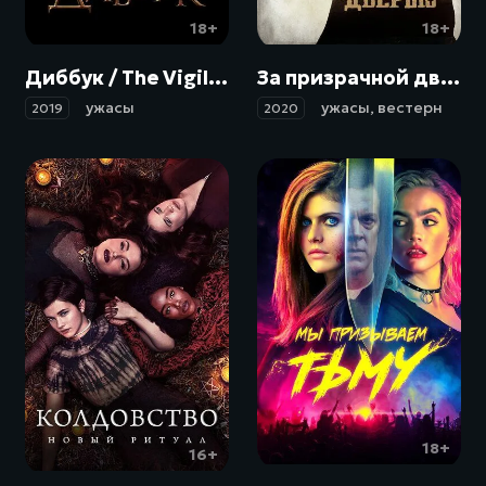
18+
18+
Диббук / The Vigil (2019)
За призрачной дверью / The Pale Door (2020)
ужасы
ужасы
,
вестерн
2019
2020
18+
16+