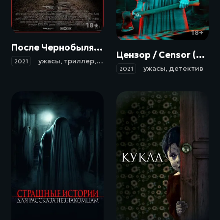
18+
18+
После Чернобыля (2021)
Цензор / Censor (2021)
ужасы
,
триллер
,
детектив
2021
ужасы
,
детектив
2021