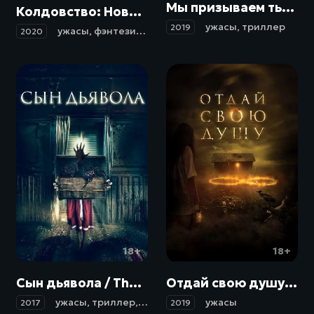
Мы призываем тьму / We Summon the Darkness (2019)
Колдовство: Новый ритуал / The Craft: Legacy (2020)
ужасы
,
триллер
2019
ужасы
,
фэнтези
,
драма
2020
18+
18+
Сын дьявола / The Child Remains (2017)
Отдай свою душу / 8 (2019)
ужасы
,
триллер
,
детектив
ужасы
2017
2019