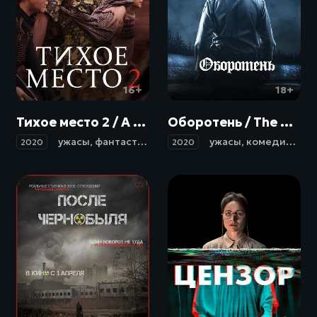
16+
18+
Тихое место 2 / A Quiet Place Part II (2020)
Оборотень / The Wolf of Snow Hollow (2020)
ужасы
,
фантастика
,
драма
ужасы
,
комедия
,
дет
2020
2020