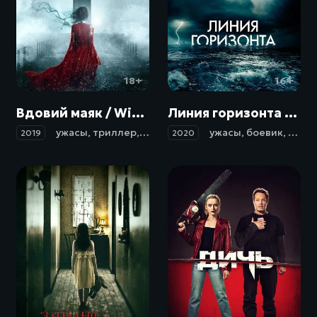
18+
16+
Вдовий маяк / Widow's Point (2019)
Линия горизонта / Horizon Line (2020)
ужасы
,
триллер
,
драма
,
детектив
ужасы
,
боевик
,
трил
2019
2020