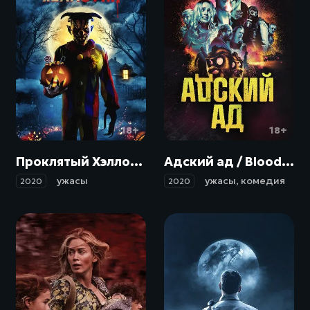
18+
18+
Проклятый Хэллоуин / Bad Candy (2020)
Адский ад / Bloody Hell (2020)
ужасы
ужасы
,
комедия
2020
2020