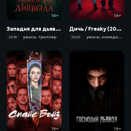
18+
18+
Западня для дьявола / In the Trap (2019)
Дичь / Freaky (2020)
ужасы
,
триллер
ужасы
,
комедия
,
фэн
2019
2020
18+
18+