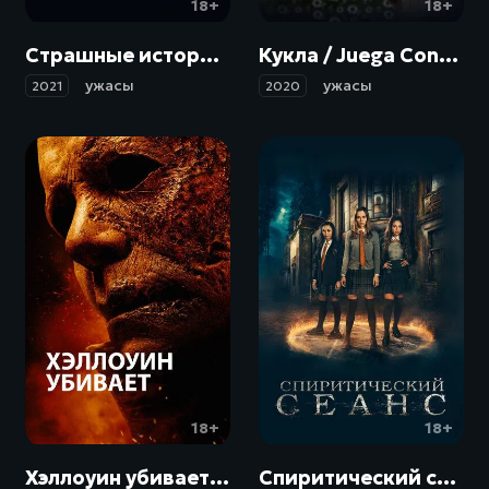
18+
18+
Страшные истории для рассказа незнакомцам / Scare Us (2021)
Кукла / Juega Conmigo (2020)
ужасы
ужасы
2021
2020
18+
18+
Хэллоуин убивает / Halloween Kills (2021)
Спиритический сеанс / Seance (2020)