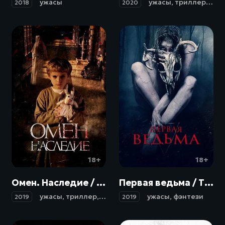
ужасы
ужасы
,
триллер
,
дра
2018
2020
18+
18+
Омен. Наследие / Letto numero 6 (2019)
Первая ведьма / The Wretched (2019)
ужасы
,
триллер
,
драма
ужасы
,
фэнтези
2019
2019