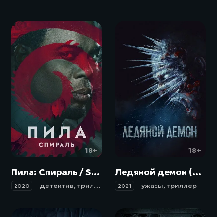
18+
18+
Пила: Спираль / Spiral: From the Book of Saw (2020)
Ледяной демон (2021)
детектив
,
триллер
,
ужасы
ужасы
,
триллер
2020
2021