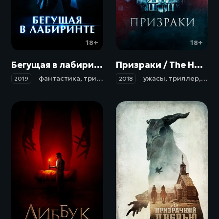
18+
18+
Бегущая в лабиринте / Méandre (2019)
Призраки / The Haunted (2018)
фантастика
,
триллер
,
ужасы
ужасы
,
триллер
,
дет
2019
2018