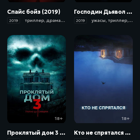
Спайс бойз (2019)
Господин Дьявол / Il signor Diavolo (2019)
триллер
,
драма
,
ужасы
ужасы
,
триллер
,
дет
2019
2019
18+
18+
Проклятый дом 3 / Behind the Walls (2018)
Кто не спрятался / The Rental (2020)