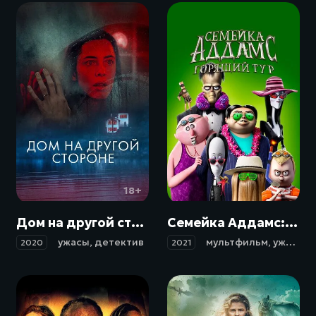
18+
12+
Дом на другой стороне / The Night House (2020)
Семейка Аддамс: Горящий тур / The Addams Family 2 (2021)
ужасы
,
детектив
мультфильм
,
ужасы
,
ф
2020
2021