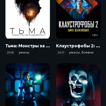
18+
18+
Тьма: Монстры за поворотом / Shortcut (2018)
Клаустрофобы 2: Лига выживших / Escape Room: Tournament of Champions (2021)
ужасы
ужасы
,
боевик
2018
2021