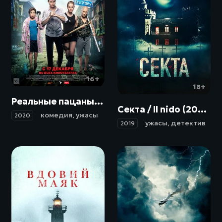
16+
18+
Реальные пацаны против зомби (2020)
Секта / Il nido (2019)
комедия
,
ужасы
2020
ужасы
,
детектив
2019