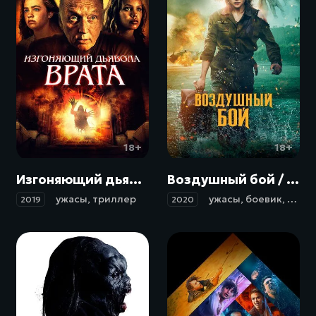
18+
18+
Изгоняющий дьявола. Врата / Gates of Darkness (2019)
Воздушный бой / Shadow in the Cloud (2020)
ужасы
,
триллер
ужасы
,
боевик
,
воен
2019
2020