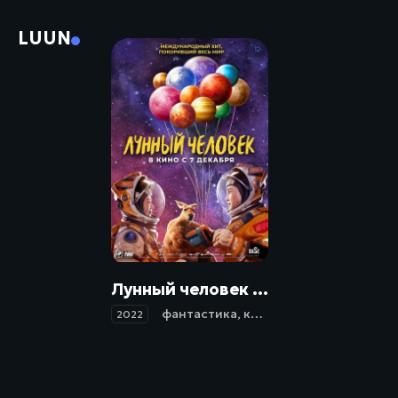
LUUN
Лунный человек / Du xing yue qiu (2022)
фантастика
,
комедия
,
мелодрама
2022