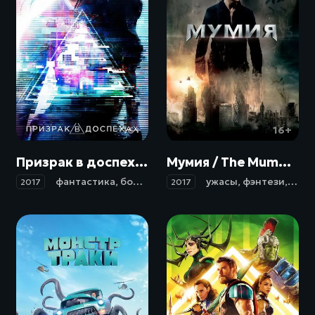
16+
16+
Призрак в доспехах / Ghost in the Shell (2017)
Мумия / The Mummy (2017)
фантастика
,
боевик
,
триллер
,
ужасы
драма
,
,
фэнтези
криминал
,
боев
,
де
2017
2017