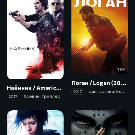
18+
18+
Логан / Logan (2017)
Наёмник / American Assassin (2017)
фантастика
,
боевик
,
2017
боевик
,
триллер
2017