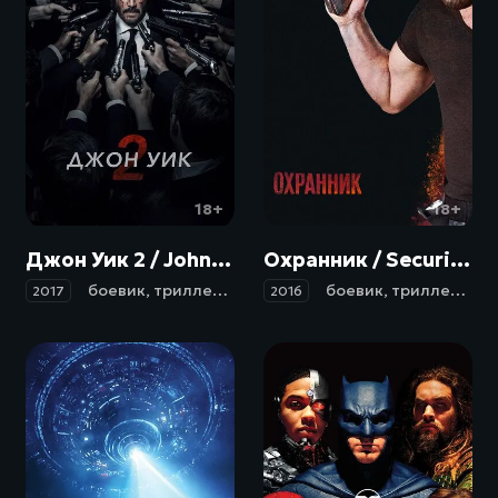
18+
18+
Джон Уик 2 / John Wick: Chapter Two (2017)
Охранник / Security (2016)
боевик
,
триллер
,
криминал
боевик
,
триллер
,
кри
2017
2016