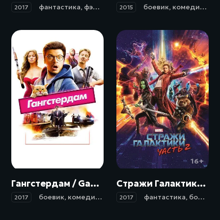
фантастика
,
фэнтези
,
боевик
,
боевик
приключения
,
комедия
,
кр
2017
2015
18+
16+
Гангстердам / Gangsterdam (2017)
Стражи Галактики. Часть 2 / Guardians of the Galaxy Vol. 2 (2017)
боевик
,
комедия
,
криминал
,
приключения
фантастика
,
боевик
,
2017
2017