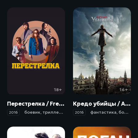
18+
16+
Перестрелка / Free Fire (2016)
Кредо убийцы / Assassin's Creed (2016)
боевик
,
триллер
,
комедия
,
криминал
фантастика
,
боевик
,
2016
2016