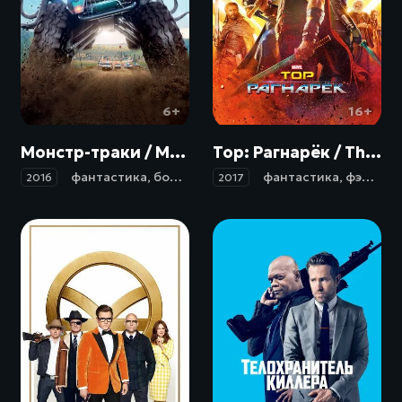
6+
16+
Монстр-траки / Monster Trucks (2016)
Тор: Рагнарёк / Thor: Ragnarok (2017)
фантастика
,
боевик
,
комедия
фантастика
,
семейный
,
фэнтези
2016
2017