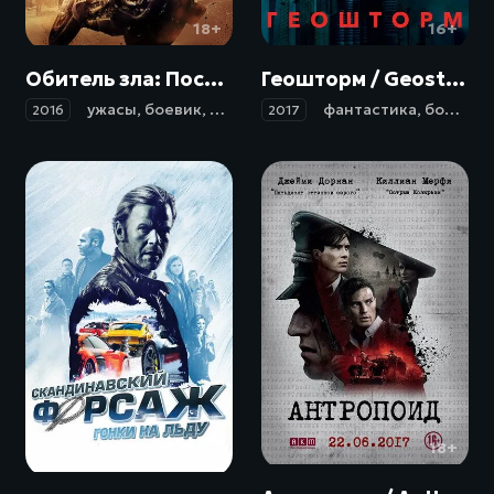
18+
16+
Обитель зла: Последняя глава / Resident Evil: The Final Chapter (2016)
Геошторм / Geostorm (2017)
ужасы
,
боевик
,
фантастика
,
триллер
фантастика
,
боевик
,
2016
2017
18+
18+