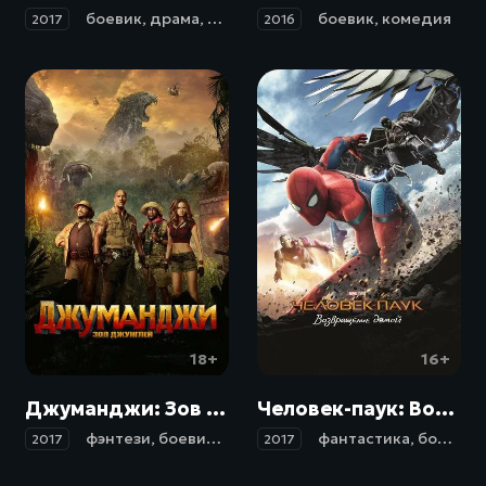
боевик
,
драма
,
комедия
,
криминал
боевик
,
комедия
2017
2016
18+
16+
Джуманджи: Зов джунглей / Jumanji: Welcome to the Jungle (2017)
Человек-паук: Возвращение домой / Spider-Man: Homecoming (2017)
фэнтези
,
боевик
,
комедия
,
приключения
фантастика
,
боевик
,
2017
2017