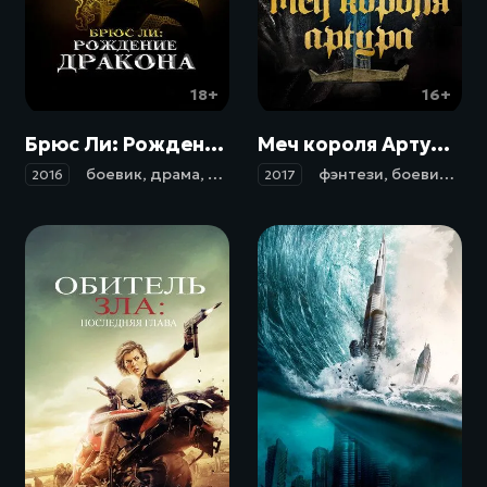
18+
16+
Брюс Ли: Рождение Дракона / Birth of the Dragon (2016)
Меч короля Артура / King Arthur: Legend of the Sword (2017)
боевик
,
драма
,
биография
фэнтези
,
боевик
,
дра
2016
2017