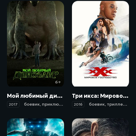
6+
16+
Мой любимый динозавр / My Pet Dinosaur (2017)
Три икса: Мировое господство / xXx: Return of Xander Cage (2016)
боевик
,
приключения
,
семейный
боевик
,
триллер
,
при
2017
2016