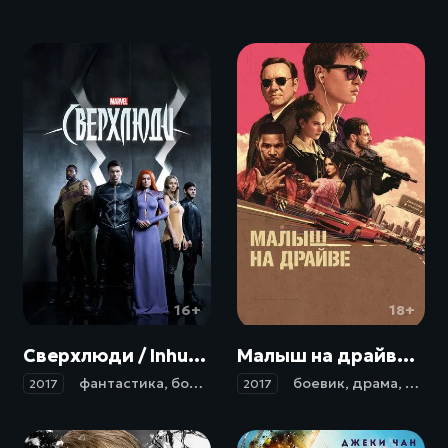
16+
18+
Сверхлюди / Inhumans (2017)
Малыш на драйве / Baby Driver (2017)
фантастика
,
боевик
,
приключения
боевик
,
драма
,
крим
2017
2017