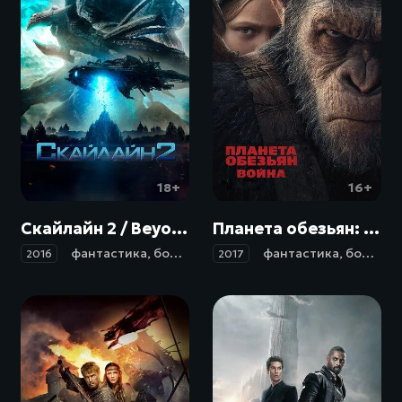
18+
16+
Скайлайн 2 / Beyond Skyline (2016)
Планета обезьян: Война / War for the Planet of the Apes (2017)
фантастика
,
боевик
,
ужасы
фантастика
,
боевик
,
2016
2017