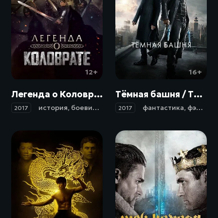
12+
16+
Легенда о Коловрате (2017)
Тёмная башня / The Dark Tower (2017)
история
,
боевик
,
фэнтези
фантастика
,
фэнтези
2017
2017