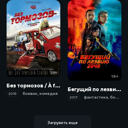
18+
18+
Без тормозов / À fond (2016)
Бегущий по лезвию 2049 / Blade Runner 2049 (2017)
боевик
,
комедия
2016
фантастика
,
боевик
,
2017
Загрузить еще