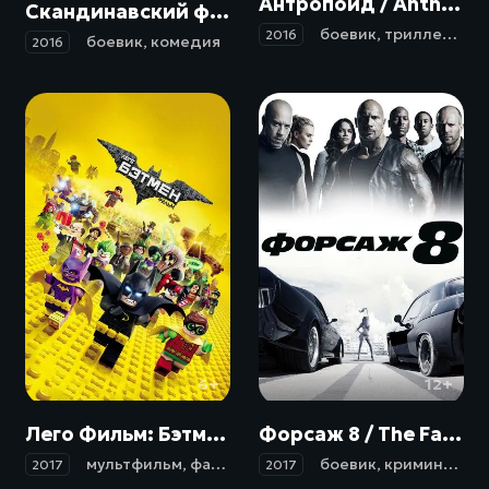
Антропоид / Anthropoid (2016)
Скандинавский форсаж: Гонки на льду / Børning 2 (2016)
боевик
,
триллер
,
др
2016
боевик
,
комедия
2016
6+
12+
Лего Фильм: Бэтмен / The Lego Batman Movie (2017)
Форсаж 8 / The Fate of the Furious (2017)
мультфильм
,
фантастика
,
фэнтези
боевик
,
боевик
,
криминал
,
комеди
,
пр
2017
2017