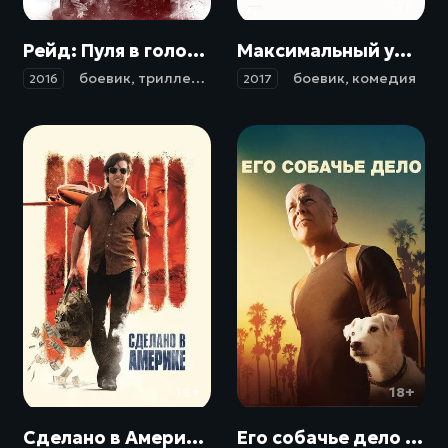
18+
18+
Рейд: Пуля в голове / Headshot (2016)
Максимальный удар (2017)
боевик
,
триллер
,
драма
боевик
,
комедия
2016
2017
18+
18+
Сделано в Америке / American Made (2017)
Его собачье дело / Once Upon a Time in Venice (2016)