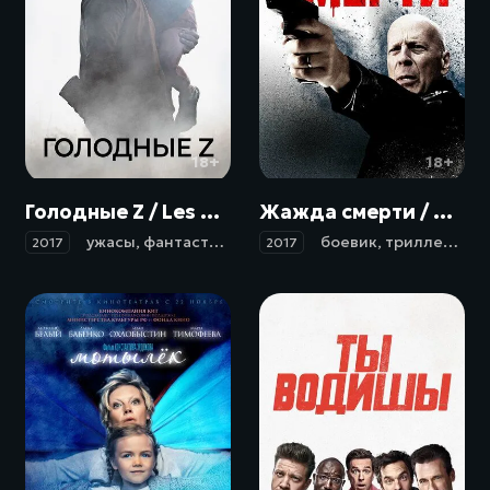
18+
18+
Голодные Z / Les affamés (2017)
Жажда смерти / Death Wish (2017)
ужасы
,
фантастика
,
боевик
,
триллер
боевик
,
,
драма
триллер
,
прик
,
кри
2017
2017