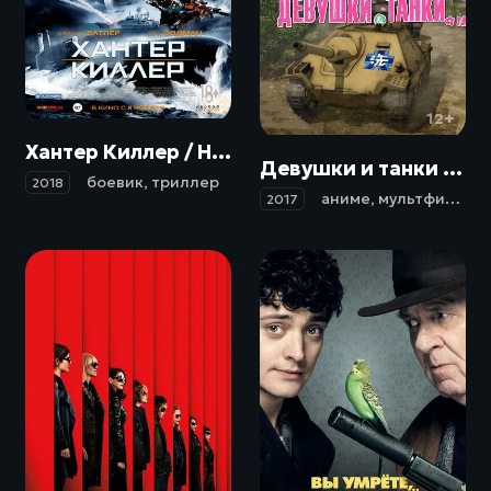
18+
12+
Хантер Киллер / Hunter Killer (2018)
Девушки и танки / Girls und Panzer das Finale (2017)
боевик
,
триллер
2018
аниме
,
мультфильм
,
2017