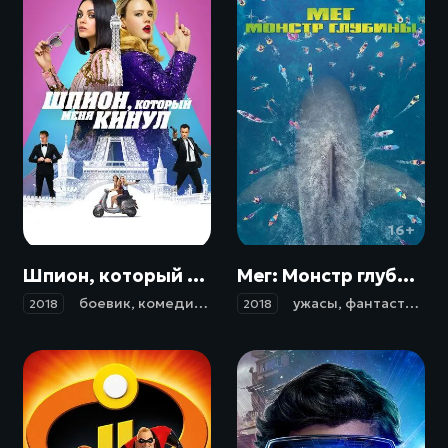
18+
16+
Шпион, который меня кинул / The Spy Who Dumped Me (2018)
Мег: Монстр глубины / The Meg (2018)
боевик
,
комедия
,
приключения
ужасы
,
фантастика
,
б
2018
2018