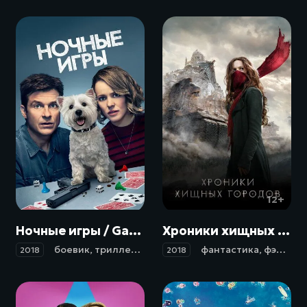
18+
12+
Ночные игры / Game Night (2018)
Хроники хищных городов / Mortal Engines (2018)
боевик
,
триллер
,
комедия
,
криминал
фантастика
,
приключени
,
фэнтези
2018
2018