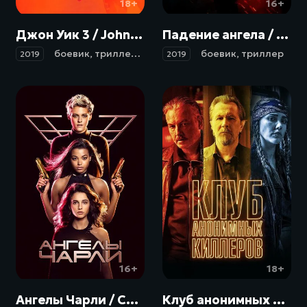
18+
16+
Джон Уик 3 / John Wick: Chapter 3 - Parabellum (2019)
Падение ангела / Angel Has Fallen (2019)
боевик
,
триллер
,
криминал
боевик
,
триллер
2019
2019
16+
18+
Ангелы Чарли / Charlie's Angels (2019)
Клуб анонимных киллеров / Killers Anonymous (2019)