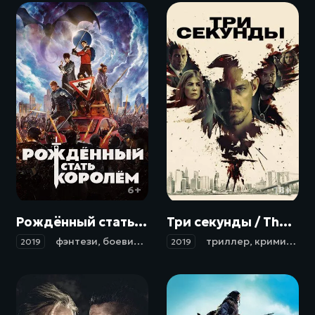
6+
18+
Рождённый стать королём / The Kid Who Would Be King (2019)
Три секунды / The Informer (2019)
фэнтези
,
боевик
,
приключения
триллер
,
семейный
,
криминал
,
2019
2019