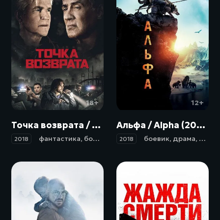
18+
12+
Точка возврата / Backtrace (2018)
Альфа / Alpha (2018)
фантастика
,
боевик
,
триллер
,
боевик
драма
,
,
криминал
драма
,
прик
2018
2018