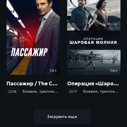
18+
16+
Пассажир / The Commuter (2018)
Операция «Шаровая молния» / Entebbe (2017)
боевик
,
триллер
,
детектив
боевик
,
триллер
,
др
2018
2017
Загрузить еще