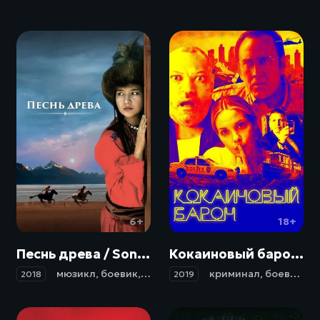
6+
18+
Песнь древа / Song of the Tree (2018)
Кокаиновый барон / Running with the Devil (2019)
мюзикл
,
боевик
,
драма
,
история
криминал
,
боевик
,
к
2018
2019