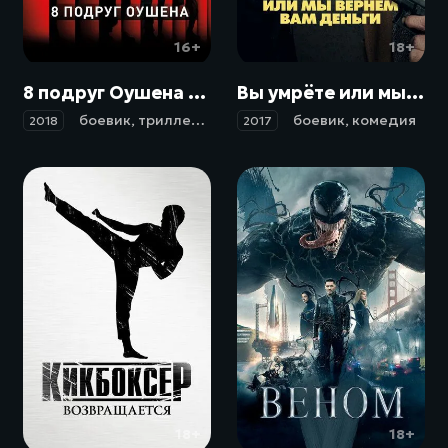
16+
18+
8 подруг Оушена / Ocean's Eight (2018)
Вы умрёте или мы вернём вам деньги / Dead in a Week (Or Your Money Back) (2017)
боевик
,
триллер
,
комедия
,
криминал
боевик
,
комедия
2018
2017
18+
18+