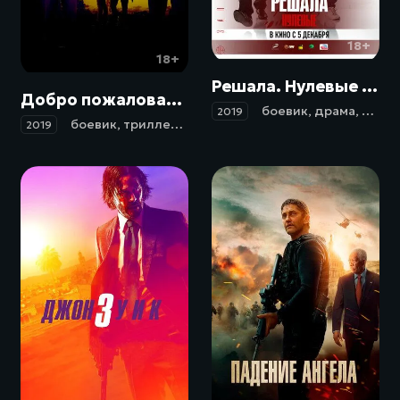
18+
18+
Решала. Нулевые (2019)
Добро пожаловать в Акапулько / Welcome to Acapulco (2019)
боевик
,
драма
,
трил
2019
боевик
,
триллер
,
комедия
2019