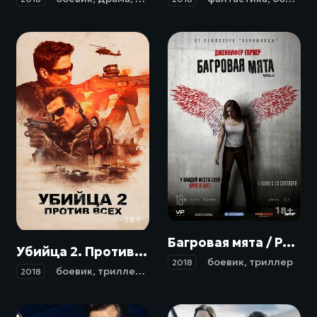
18+
18+
Багровая мята / Peppermint (2018)
Убийца 2. Против всех / Sicario 2: Soldado (2018)
боевик
,
триллер
2018
боевик
,
триллер
,
драма
,
криминал
,
детектив
2018