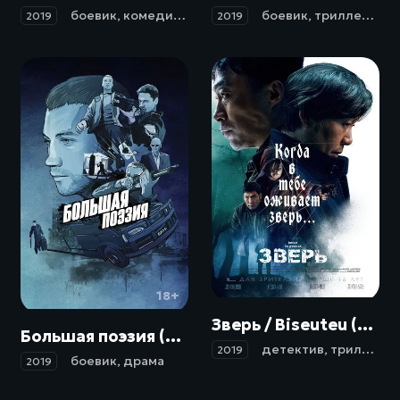
боевик
,
комедия
,
приключения
боевик
,
триллер
,
кри
2019
2019
18+
18+
Зверь / Biseuteu (2019)
Большая поэзия (2019)
детектив
,
триллер
,
к
2019
боевик
,
драма
2019