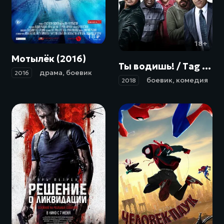
18+
18+
Мотылёк (2016)
Ты водишь! / Tag (2018)
драма
,
боевик
2016
боевик
,
комедия
2018