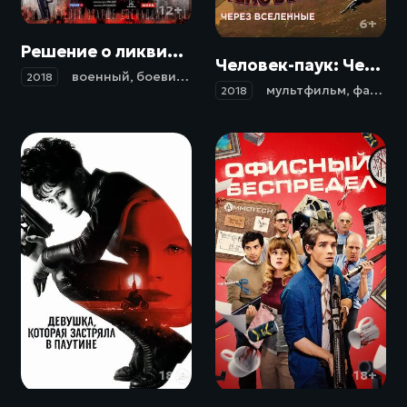
12+
6+
Решение о ликвидации (2018)
Человек-паук: Через вселенные / Spider-Man: Into the Spider-Verse (2018)
военный
,
боевик
,
драма
2018
мультфильм
,
фантастика
2018
18+
18+