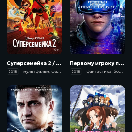
6+
12+
Суперсемейка 2 / Incredibles 2 (2018)
Первому игроку приготовиться / Ready Player One (2018)
мультфильм
,
фантастика
,
боевик
фантастика
,
комедия
,
боевик
,
прикл
,
2018
2018