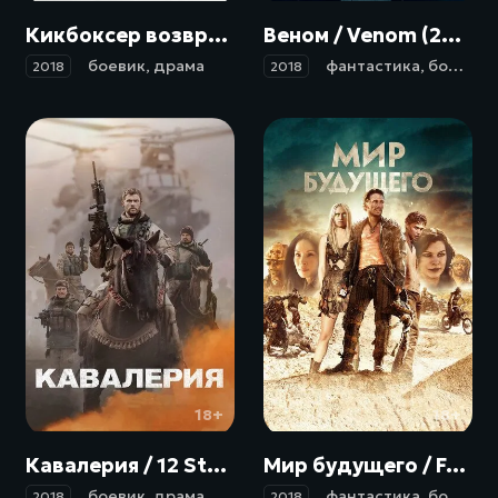
Кикбоксер возвращается / Kickboxer: Retaliation (2018)
Веном / Venom (2018)
боевик
,
драма
фантастика
,
боевик
,
2018
2018
18+
18+
Кавалерия / 12 Strong (2018)
Мир будущего / Future World (2018)
боевик
,
драма
,
военный
,
история
фантастика
,
боевик
,
2018
2018