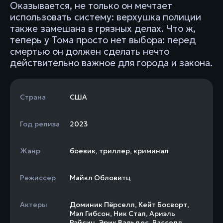
Оказывается, не только он мечтает
использовать систему: верхушка полиции
также замешана в грязных делах. Что ж,
теперь у Тома просто нет выбора: перед
смертью он должен сделать нечто
действительно важное для города и закона.
Страна
США
Год релиза
2023
Жанр
боевик
,
триллер
,
криминал
Режиссер
Майкл Обловитц
Актеры
Доминик Пёрселл
,
Кейт Босворт
,
Мэл Гибсон
,
Ник Стал
,
Ариэль
Рэйсин
,
Эрик Вальдес
,
Расселл