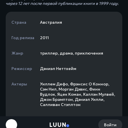
через 12 лет после первой публикации книги в 1999 году.
Страна
Австралия
Год релиза
2011
Жанр
триллер
,
драма
,
приключения
Режиссер
Дэниэл Неттхейм
Актеры
Уиллем Дефо
,
Фрэнсис О Коннор
,
Сэм Нил
,
Морган Дэвис
,
Финн
Вудлок
,
Яцек Коман
,
Каллэн Мулвей
,
Джон Брамптон
,
Дэниэл Уилли
,
Салливан Стэплтон
Слоган
«Some Mysteries Should Never Be
LUUN
Войти
Solved»