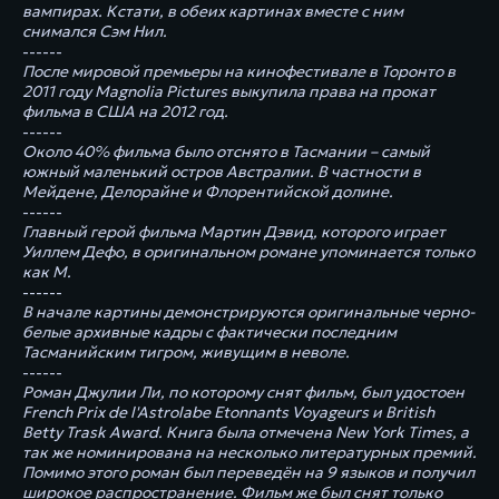
вампирах. Кстати, в обеих картинах вместе с ним
снимался Сэм Нил.
------
После мировой премьеры на кинофестивале в Торонто в
2011 году Magnolia Pictures выкупила права на прокат
фильма в США на 2012 год.
------
Около 40% фильма было отснято в Тасмании – самый
южный маленький остров Австралии. В частности в
Мейдене, Делорайне и Флорентийской долине.
------
Главный герой фильма Мартин Дэвид, которого играет
Уиллем Дефо, в оригинальном романе упоминается только
как М.
------
В начале картины демонстрируются оригинальные черно-
белые архивные кадры с фактически последним
Тасманийским тигром, живущим в неволе.
------
Роман Джулии Ли, по которому снят фильм, был удостоен
French Prix de l'Astrolabe Etonnants Voyageurs и British
Betty Trask Award. Книга была отмечена New York Times, а
так же номинирована на несколько литературных премий.
Помимо этого роман был переведён на 9 языков и получил
широкое распространение. Фильм же был снят только