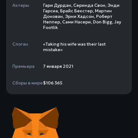
Актеры
Гари Дурдан
,
Серинда Свон
,
Энди
Гарсиа
,
Брайс Бекстер
,
Мартин
Донован
,
Эрни Хадсон
,
Роберт
Неппер
,
Сами Насери
,
Don Bigg
,
Jay
Footlik
Слоган
«Taking his wife was their last
mistake»
Премьера
7 января 2021
Сборы в мире
$106 365