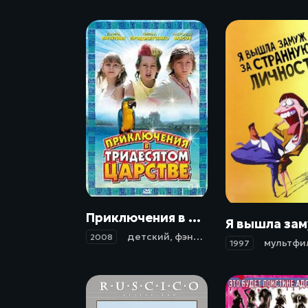
0+
Приключения в Тридесятом царстве (2008)
детский
,
фэнтези
,
приключения
2008
мультфи
1997