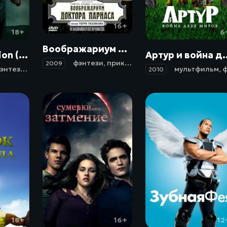
16+
18+
6
Воображариум доктора Парнаса / The Imaginarium of Doctor Parnassus (2009)
Легион / Legion (2010)
Артур и война двух миров / Arthur 
фэнтези
,
приключения
,
комедия
,
детект
2009
энтези
,
боевик
мультфильм
,
фэнте
2010
18+
16+
12