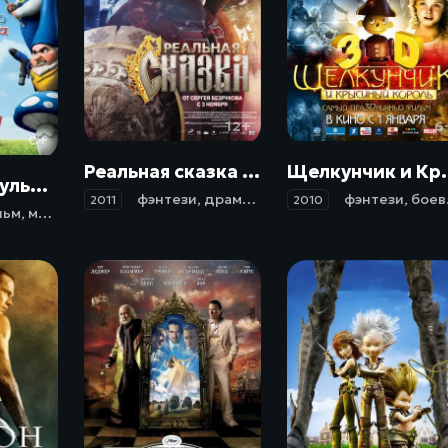
12+
6
0+
Реальная сказка (2011)
Щелкунчик и Крысины
Гномео и Джульетта / Gnomeo & Juliet (2011)
фэнтези
,
драма
,
комедия
,
семейный
фэнтези
,
боевик
2011
2010
льм
,
мюзикл
,
фэнтези
,
мелодрама
,
комедия
,
приключения
,
се