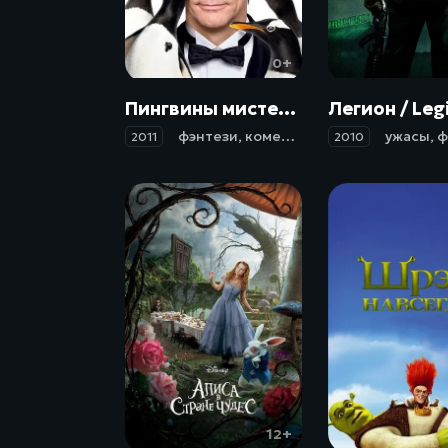
0+
Пингвины мистера Поппера / Mr. Popper's Penguins (2011)
фэнтези
,
комедия
,
семейный
ужасы
,
ф
2011
2010
12+