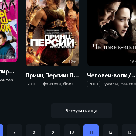
18+
12+
16
Убийцы вампирш-лесбиянок / Lesbian Vampire Killers (2009)
Принц Персии: Пески времени / Prince of Persia: The Sands of Time (2010)
Человек-волк / The Wolf
энтези
,
боевик
,
комедия
фэнтези
,
боевик
,
приключения
ужасы
,
фэнтези
2010
2010
Загрузить еще
7
8
9
10
11
12
13