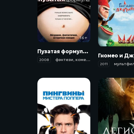
16+
Пузатая формула / The Baby Formula (2008)
фэнтези
,
комедия
2008
мультфи
2011