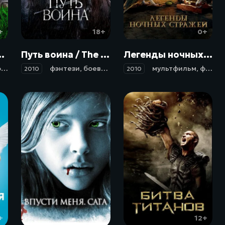
+
18+
0+
3: la guerre des deux mondes (2010)
Путь воина / The Warrior's Way (2010)
Легенды ночных стражей / Legend of the Guardians: The Owls of Ga'Hoole (2010)
ив
зи
,
приключения
фэнтези
,
,
семейный
боевик
,
вестерн
мультфильм
,
фэнтези
2010
2010
+
18+
12+