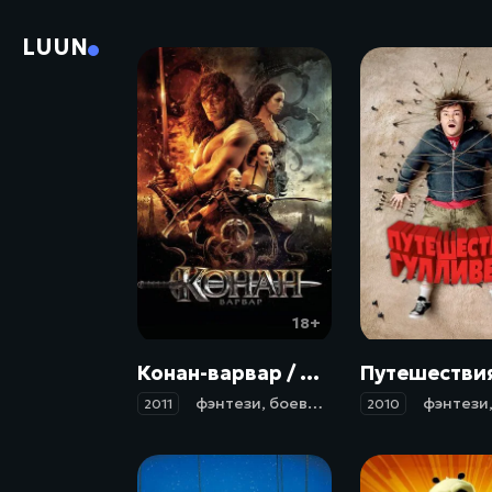
LUUN
18+
Конан-варвар / Conan the Barbarian (2011)
фэнтези
,
боевик
,
приключения
фэнтези
2011
2010