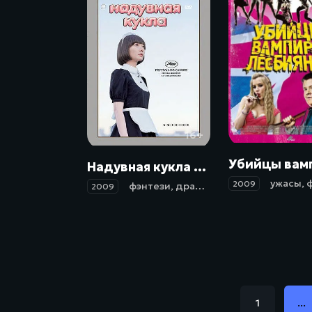
16+
Надувная кукла / Kuki ningyo (2009)
ужасы
,
ф
2009
фэнтези
,
драма
,
мелодрама
2009
1
...