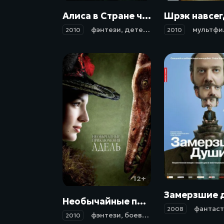
Алиса в Стране чудес / Alice in Wonderland (2010)
фэнтези
,
детектив
,
приключения
мультфи
,
с
2010
2010
12+
Необычайные приключения Адель / Les aventures extraordinaires d'Adèle Blanc-Sec (2010)
фантаст
2008
фэнтези
,
боевик
,
детектив
,
приключ
2010