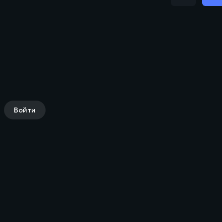
Войти
Комедии
Приключения
Детектив