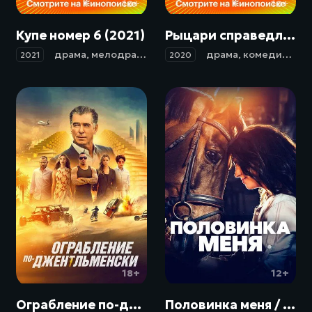
18+
18+
Купе номер 6 (2021)
Рыцари справедливости / Retfærdighedens ryttere (2020)
драма
,
мелодрама
драма
,
комедия
,
бое
2021
2020
18+
12+
Ограбление по-джентльменски / The Misfits (2020)
Половинка меня / Aika jonka sain (2020)