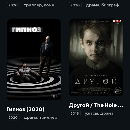
триллер
,
комедия
,
приключения
драма
,
биография
,
с
2020
2020
18+
18+
Другой / The Hole in the Ground (2018)
Гипноз (2020)
ужасы
,
драма
2018
драма
,
триллер
2020