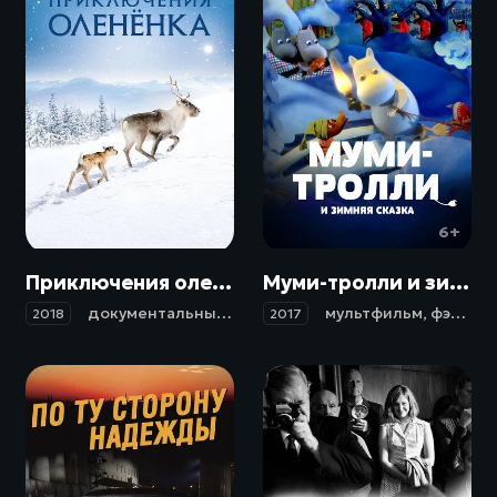
6+
6+
Приключения олененка / Aïlo: Une odyssée en Laponie (2018)
Муми-тролли и зимняя сказка / Muumien taikatalvi (2017)
документальный
,
приключения
мультфильм
,
семейный
,
фэнтези
2018
2017