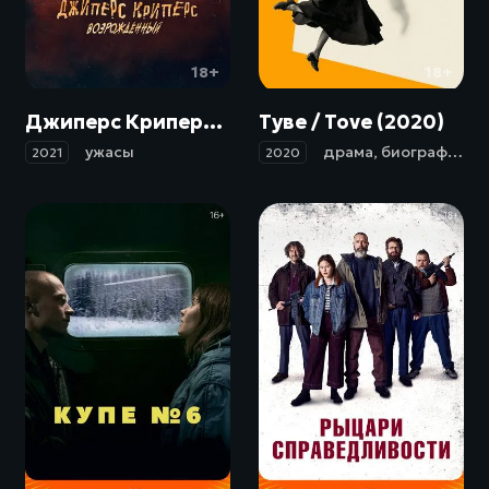
18+
18+
Джиперс Криперс: Возрожденный / Jeepers Creepers: Reborn (2021)
Туве / Tove (2020)
ужасы
драма
,
биография
,
и
2021
2020