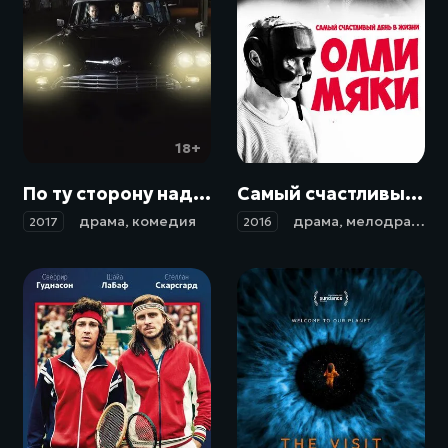
18+
18+
По ту сторону надежды / Toivon tuolla puolen (2017)
Самый счастливый день в жизни Олли Мяки / Hymyilevä mies (2016)
драма
,
комедия
драма
,
мелодрама
,
б
2017
2016