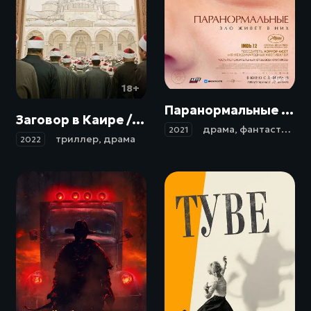
16+
18+
Паранормальные / De uskyldige (2021)
Заговор в Каире / Walad min al-Janna (2022)
драма
,
фантастика
,
у
2021
триллер
,
драма
2022