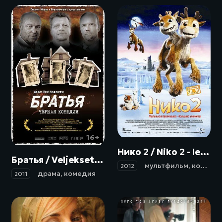
0+
16+
Нико 2 / Niko 2 - lentäjäveljekset (2012)
Братья / Veljekset (2011)
мультфильм
,
комедия
2012
драма
,
комедия
2011