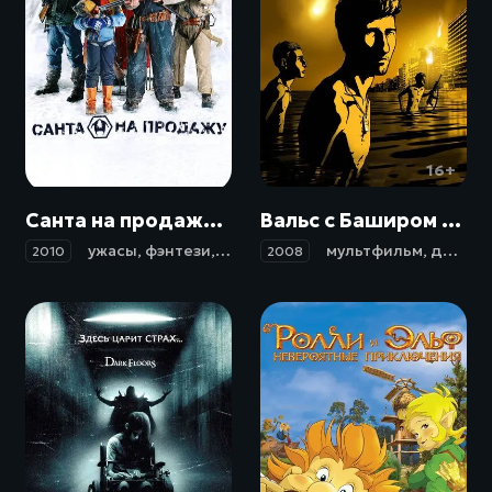
16+
16+
Санта на продажу / Rare Exports (2010)
Вальс с Баширом / Vals Im Bashir (2008)
ужасы
,
фэнтези
,
приключения
мультфильм
,
документальный
2010
2008