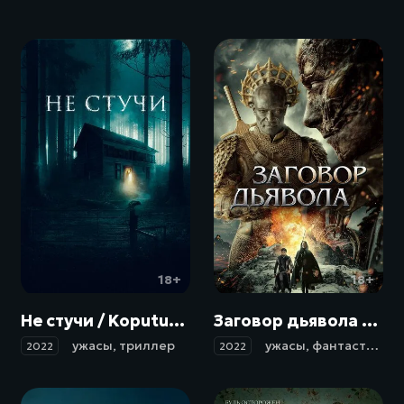
18+
18+
Не стучи / Koputus (2022)
Заговор дьявола / The Devil Conspiracy (2022)
ужасы
,
триллер
ужасы
,
фантастика
,
т
2022
2022