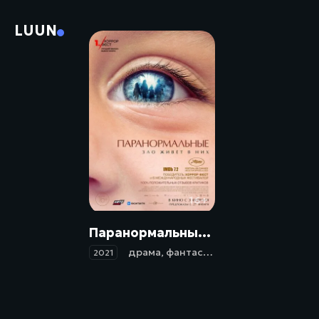
LUUN
16+
Паранормальные / De uskyldige (2021)
драма
,
фантастика
,
ужасы
2021