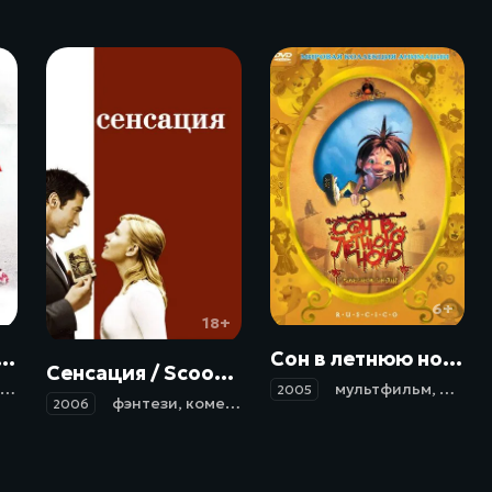
+
6+
18+
л / Angel (2007)
Сон в летнюю ночь / El sueño de una noche de San Juan (2005)
Сенсация / Scoop (2006)
мультфильм
,
драма
2005
фэнтези
,
комедия
,
криминал
,
детектив
2006