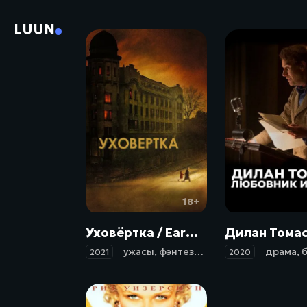
LUUN
18+
Уховёртка / Earwig (2021)
ужасы
,
фэнтези
,
драма
драма
,
б
2021
2020