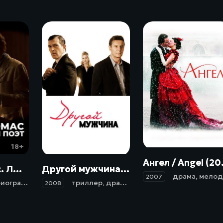
16
18+
16+
Анге
Дилан Томас. Любовник и поэт / Last Call (2020)
Другой мужчина / The Other Man (2008)
драма
,
мелодрама
2007
иография
триллер
,
драма
,
мелодрама
2008