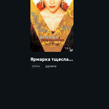
16+
Ярмарка тщеславия / Vanity Fair (2004)
драма
2004