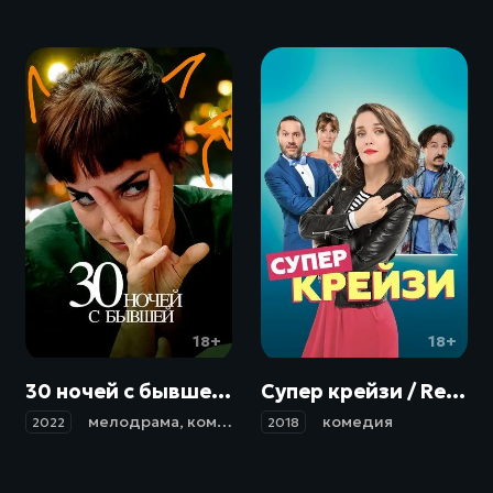
18+
18+
30 ночей с бывшей / 30 noches con mi ex (2022)
Супер крейзи / Re loca (2018)
мелодрама
,
комедия
комедия
2022
2018