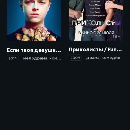
16+
18+
Приколисты / Funny People (2009)
Если твоя девушка - зомби / Life After Beth (2014)
драма
,
комедия
мелодрама
,
комедия
,
ужасы
2009
2014