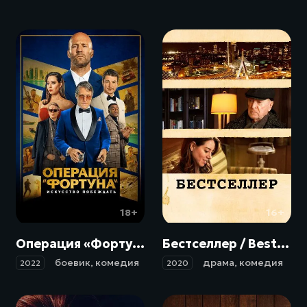
18+
16+
Операция «Фортуна»: Искусство побеждать / Operation Fortune: Ruse de Guerre (2022)
Бестселлер / Best Sellers (2020)
боевик
,
комедия
драма
,
комедия
2022
2020