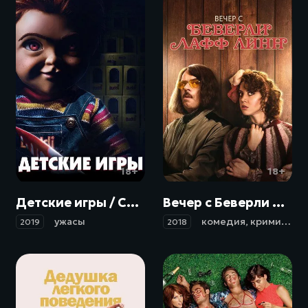
18+
18+
Детские игры / Child's Play (2019)
Вечер с Беверли Лафф Линн / An Evening with Beverly Luff Linn (2018)
ужасы
комедия
,
криминал
2019
2018