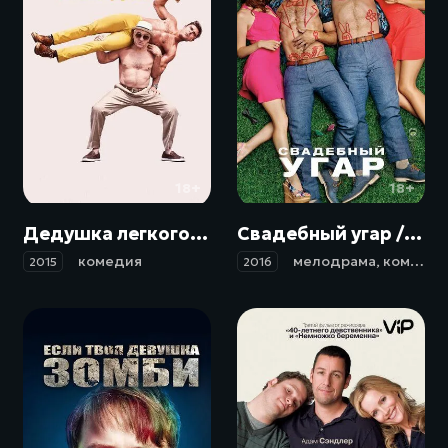
18+
18+
Дедушка легкого поведения / Dirty Grandpa (2015)
Свадебный угар / Mike and Dave Need Wedding Dates (2016)
комедия
мелодрама
,
комедия
2015
2016