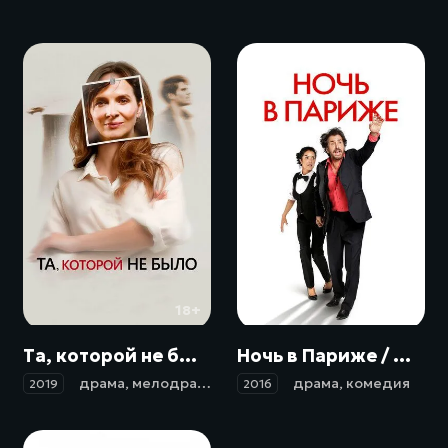
18+
18+
Та, которой не было / Celle que vous croyez (2019)
Ночь в Париже / Ouvert la nuit (2016)
драма
,
мелодрама
драма
,
комедия
2019
2016