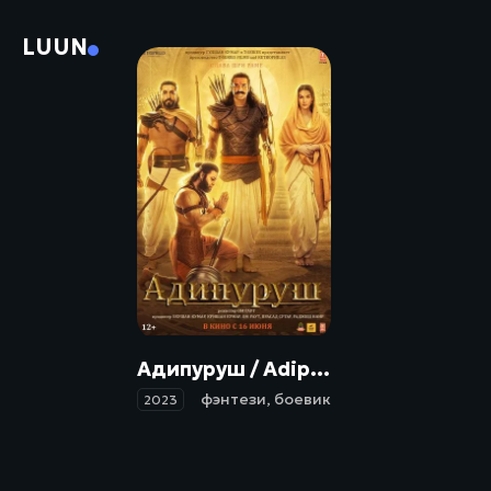
LUUN
Адипуруш / Adipurush (2023)
фэнтези
,
боевик
2023