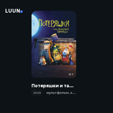
LUUN
6+
Потеряшки и тайна волшебной пирамиды / Trash (2020)
мультфильм
,
комедия
,
приключени
2020