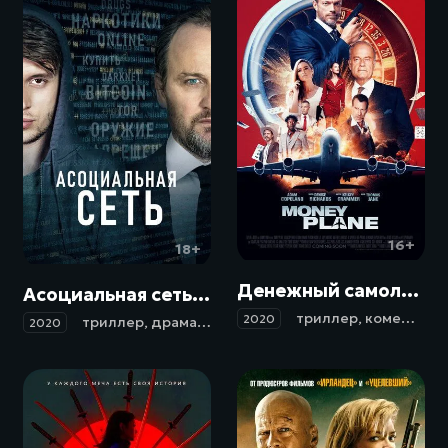
16+
18+
Денежный самолёт / Money Plane (2020)
Асоциальная сеть / Silk Road (2020)
триллер
,
комедия
,
к
2020
триллер
,
драма
,
криминал
2020