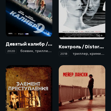
18+
16+
Девятый калибр / Calibro 9 (2020)
Контроль / Distorted (2018)
боевик
,
триллер
,
криминал
2020
триллер
,
криминал
,
2018