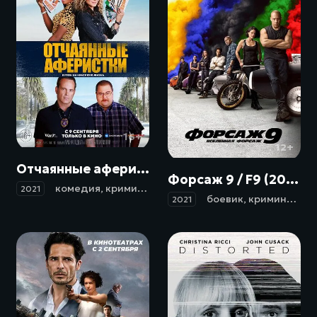
16+
12+
Отчаянные аферистки / Queenpins (2021)
Форсаж 9 / F9 (2021)
комедия
,
криминал
2021
боевик
,
криминал
,
пр
2021