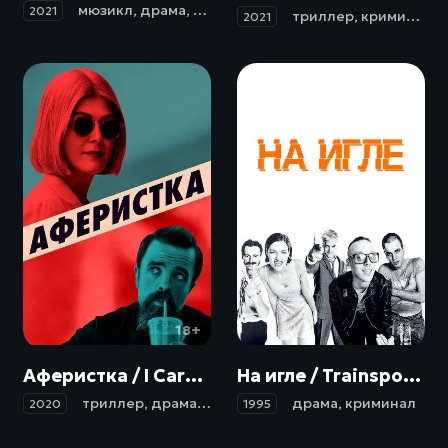
мюзикл
,
драма
,
мелодрама
,
криминал
2021
триллер
,
криминал
2021
18+
18+
Аферистка / I Care a Lot (2020)
На игле / Trainspotting (1995)
триллер
,
драма
,
комедия
,
криминал
драма
,
криминал
2020
1995