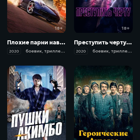
18+
18+
Плохие парни навсегда / Bad Boys for Life (2020)
Преступить черту / No matarás (2020)
боевик
,
триллер
,
комедия
,
криминал
боевик
,
триллер
,
др
2020
2020