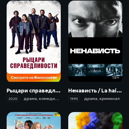
18+
18+
Рыцари справедливости / Retfærdighedens ryttere (2020)
Ненависть / La haine (1995)
драма
,
комедия
,
боевик
,
криминал
драма
,
криминал
2020
1995