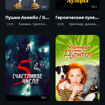
18+
12+
Пушки Акимбо / Guns Akimbo (2019)
Героические лузеры / La odisea de los giles (2019)
боевик
,
триллер
,
комедия
,
криминал
триллер
,
драма
,
ком
2019
2019
18+
6+