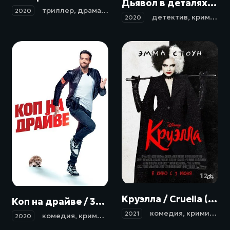
Дьявол в деталях / The Little Things (2020)
триллер
,
драма
,
криминал
,
детектив
2020
детектив
,
криминал
2020
12+
18+
Круэлла / Cruella (2021)
Коп на драйве / 30 jours max (2020)
комедия
,
криминал
,
2021
комедия
,
криминал
2020