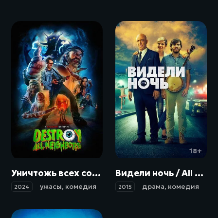
18+
Уничтожь всех соседей / Destroy All Neighbors (2024)
Видели ночь / All Nighter (2015)
ужасы
,
комедия
драма
,
комедия
2024
2015