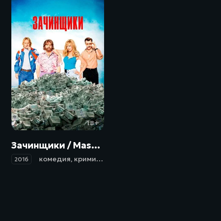
18+
Зачинщики / Masterminds (2016)
комедия
,
криминал
,
биография
2016