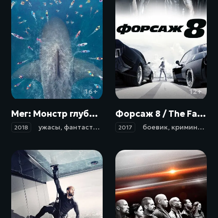
16+
12+
Мег: Монстр глубины / The Meg (2018)
Форсаж 8 / The Fate of the Furious (2017)
ужасы
,
фантастика
,
боевик
боевик
,
криминал
,
пр
2018
2017