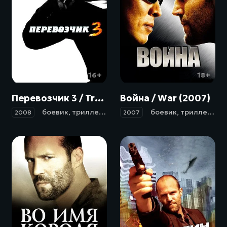
16+
18+
Перевозчик 3 / Transporter 3 (2008)
Война / War (2007)
боевик
,
триллер
,
приключения
боевик
,
триллер
,
кр
2008
2007