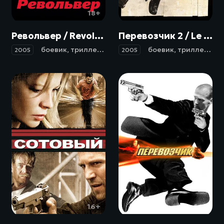
18+
16+
Револьвер / Revolver (2005)
Перевозчик 2 / Le Transporteur II (2005)
боевик
,
триллер
,
драма
,
криминал
боевик
,
детектив
,
триллер
,
кр
2005
2005
16+
16+