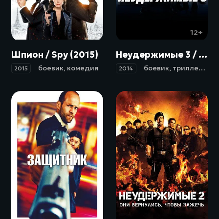
18+
12+
Шпион / Spy (2015)
Неудержимые 3 / The Expendables 3 (2014)
боевик
,
комедия
боевик
,
триллер
,
пр
2015
2014