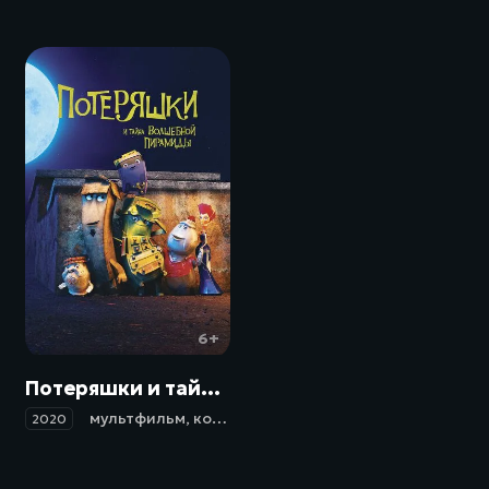
6+
Потеряшки и тайна волшебной пирамиды / Trash (2020)
мультфильм
,
комедия
,
приключения
,
семейный
2020