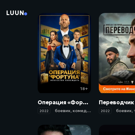
LUUN
18+
Операция «Фортуна»: Искусство побеждать / Operation Fortune: Ruse de Guerre (2022)
боевик
,
комедия
боевик
,
2022
2022