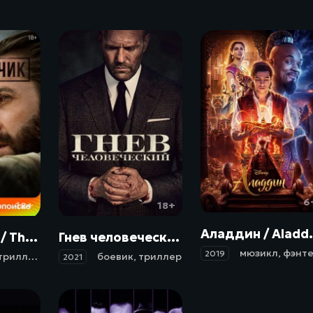
6
18+
18+
Аладдин 
Переводчик / The Covenant (2022)
Гнев человеческий / Wrath of Man (2021)
мюзикл
,
фэнтез
2019
триллер
,
военный
,
история
боевик
,
,
триллер
драма
2021