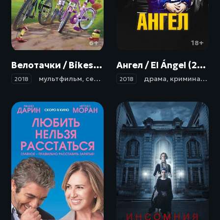
6+
18+
Велотачки / Bikes (2018)
Ангел / El Ángel (2018)
мультфильм
,
семейный
,
спорт
драма
,
криминал
,
би
2018
2018