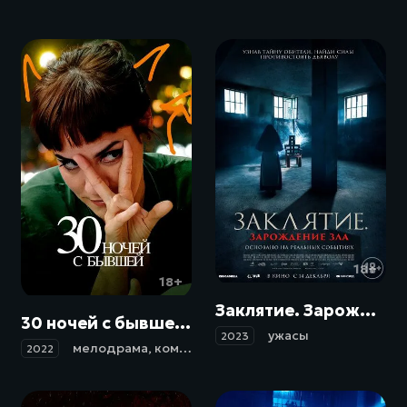
18+
18+
Заклятие. Зарождение зла / Auxilio (2023)
30 ночей с бывшей / 30 noches con mi ex (2022)
ужасы
2023
мелодрама
,
комедия
2022