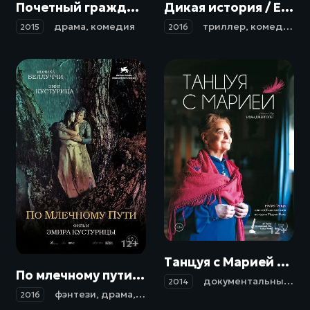
Почетный гражданин / El ciudadano ilustre (2015)
Дикая история / El bar (2016)
драма
,
комедия
триллер
,
комедия
2015
2016
12+
12+
Танцуя с Марией / Dancing with Maria (2014)
По млечному пути / On the Milky Road (2016)
документальный
,
му
2014
фэнтези
,
драма
,
мелодрама
,
комедия
,
военный
2016