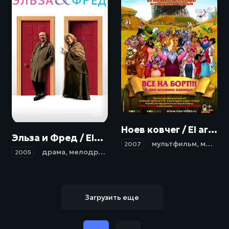
0+
18+
Ноев ковчег / El arca (2007)
Эльза и Фред / Elsa y Fred (2005)
мультфильм
,
мюзикл
2007
драма
,
мелодрама
,
комедия
2005
Загрузить еще