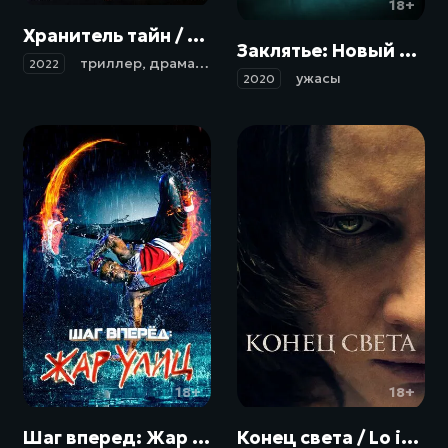
18+
Хранитель тайн / Objetos (2022)
Заклятье: Новый ритуал / La funeraria (2020)
триллер
,
драма
,
криминал
2022
ужасы
2020
18+
18+
Шаг вперед: Жар улиц / Somos Calentura: We Are The Heat (2018)
Конец света / Lo inevitable (2021)