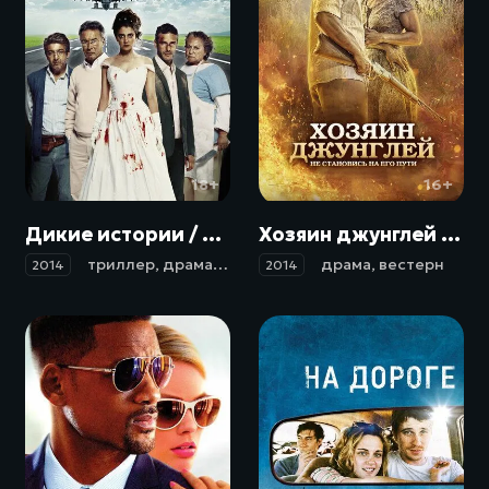
18+
16+
Дикие истории / Relatos salvajes (2014)
Хозяин джунглей / El Ardor (2014)
триллер
,
драма
,
комедия
драма
,
вестерн
2014
2014