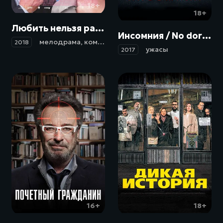
18+
18+
Любить нельзя расстаться / El amor menos pensado (2018)
Инсомния / No dormirás (2017)
мелодрама
,
комедия
2018
ужасы
2017
16+
18+