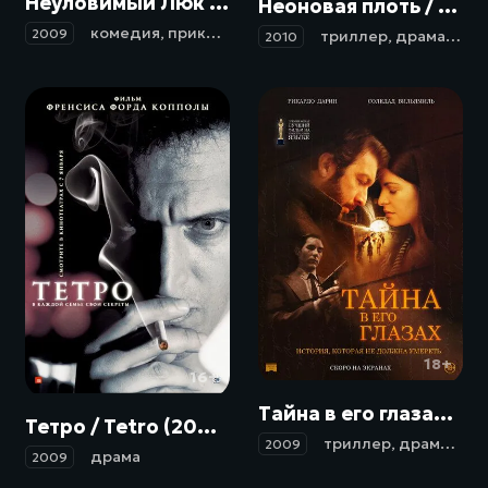
Неуловимый Люк / Lucky Luke (2009)
Неоновая плоть / Carne de neón (2010)
комедия
,
приключения
,
вестерн
2009
триллер
,
драма
,
ком
2010
18+
16+
Тайна в его глазах / El secreto de sus ojos (2009)
Тетро / Tetro (2009)
триллер
,
драма
,
мел
2009
драма
2009