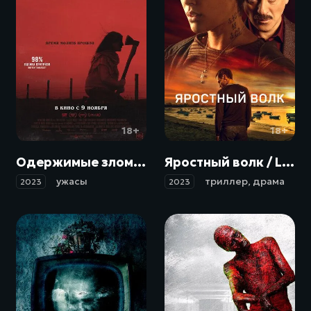
18+
18+
Одержимые злом / Cuando acecha la maldad (2023)
Яростный волк / Lobo feroz (2023)
ужасы
триллер
,
драма
2023
2023