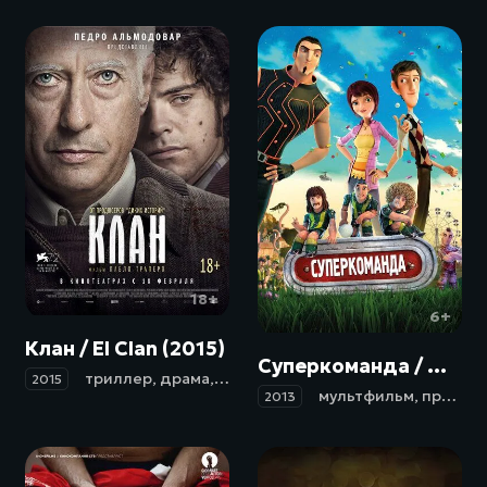
18+
6+
Клан / El Clan (2015)
Суперкоманда / Metegol (2013)
триллер
,
драма
,
криминал
,
биография
2015
мультфильм
,
приключения
2013