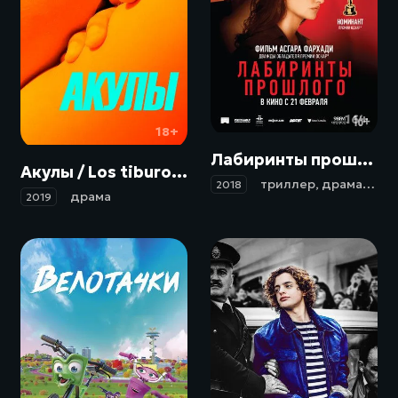
16+
18+
Лабиринты прошлого / Todos lo saben (2018)
Акулы / Los tiburones (2019)
триллер
,
драма
,
кри
2018
драма
2019