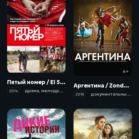
18+
6+
Пятый номер / El 5 de talleres (2014)
Аргентина / Zonda: folclore argentino (2015)
драма
,
мелодрама
,
комедия
,
спорт
2014
документальный
,
мю
2015