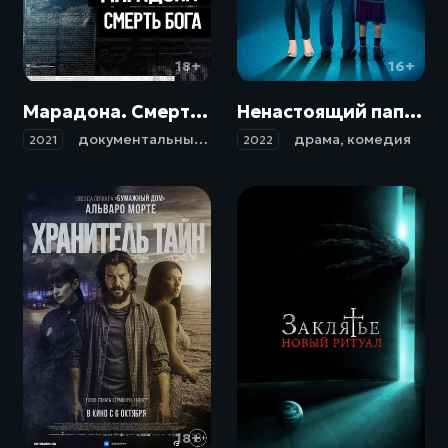
18+
16+
Марадона. Смерть бога / La Muerte De Dios (2021)
Ненастоящий папа / Hoy se arregla el mundo (2022)
документальный
,
биография
драма
,
комедия
2021
2022
18+