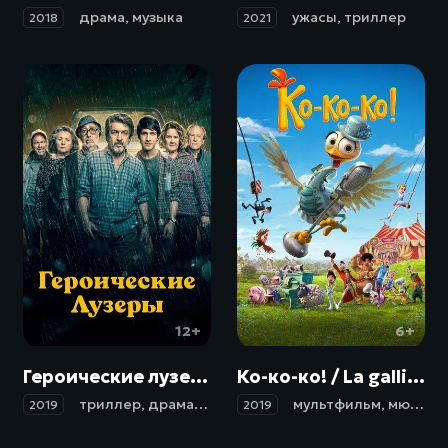
драма
,
музыка
ужасы
,
триллер
2018
2021
12+
6+
Героические лузеры / La odisea de los giles (2019)
Ко-ко-ко! / La gallina Turuleca (2019)
триллер
,
драма
,
комедия
,
криминал
мультфильм
,
приключени
,
мюзикл
2019
2019