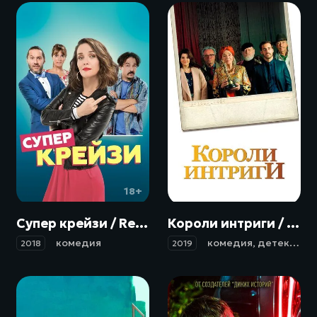
18+
18+
Супер крейзи / Re loca (2018)
Короли интриги / El cuento de las comadrejas (2019)
комедия
комедия
,
детектив
2018
2019