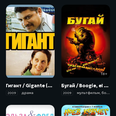
18+
18+
Гигант / Gigante (2009)
Бугай / Boogie, el aceitoso (2009)
драма
мультфильм
,
боевик
2009
2009