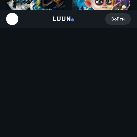
LUUN
Войти
Говард и Подводное королевство / Howard Lovecraft & the Undersea Kingdom (2017)
Тайны подводного мира 3D / Deep Sea (2006)