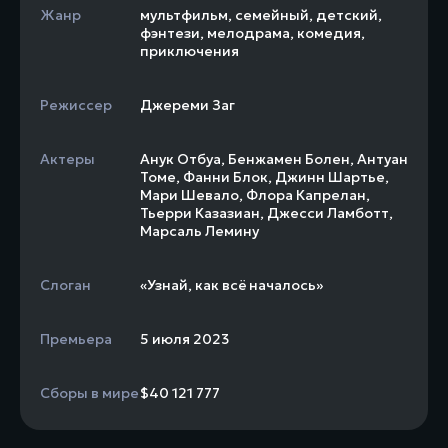
Жанр
мультфильм
,
семейный
,
детский
,
фэнтези
,
мелодрама
,
комедия
,
приключения
Режиссер
Джереми Заг
Актеры
Анук Отбуа
,
Бенжамен Болен
,
Антуан
Томе
,
Фанни Блок
,
Джинн Шартье
,
Мари Шевало
,
Флора Капрелан
,
Тьерри Казазиан
,
Джесси Ламботт
,
Марсаль Лемину
Слоган
«Узнай, как всё началось»
Премьера
5 июля 2023
Сборы в мире
$40 121 777