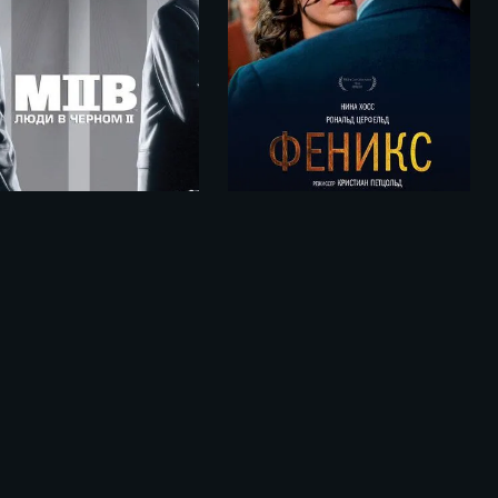
Феникс / Phoenix (2014)
Люди в черном 2 / Men in Black II (2002)