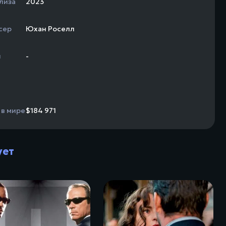
лиза
2023
сер
Юхан Роселл
н
-
 в мире
$184 971
ует