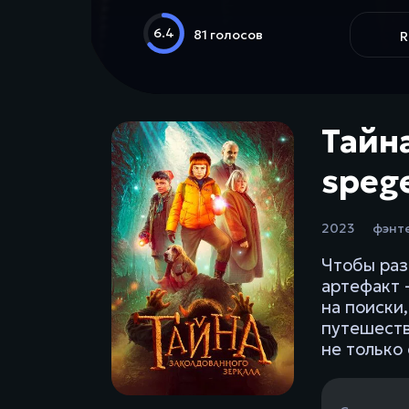
6.4
81 голосов
R
Тайна
spege
2023
фэнт
Чтобы раз
артефакт 
на поиски
путешеств
не только