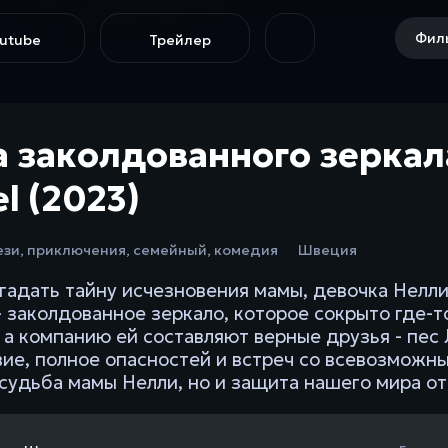
Филь
utube
Трейлер
 заколдованного зеркала
l (2023)
ези
,
приключения
,
семейный
,
комедия
Швеция
гадать тайну исчезновения мамы, девочка Нелл
- заколдованное зеркало, которое сокрыто где-т
, а компанию ей составляют верные друзья - пес
ие, полное опасностей и встреч со всевозможн
 судьба мамы Нелли, но и защита нашего мира от