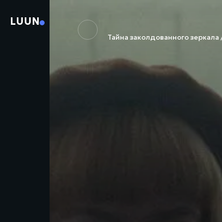
LUUN
Тайна заколдованного зеркала / 