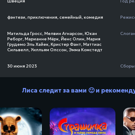
Швеция
Год ре
фэнтези
,
приключения
,
семейный
,
комедия
Режис
Матильда Гросс
,
Мелвин Агнарсон
,
Юхан
Слога
Реборг
,
Марианне Мёрк
,
Йенс Олин
,
Мария
Грудемо Эль Хайек
,
Кристер Фант
,
Маттиас
Сильвелл
,
Уилльям Олссон
,
Эмма Комстедт
30 июня 2023
Сборы
Лиса следит за вами 🙂 и рекоменд