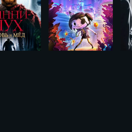
Винни-Пух: Кровь и мёд / Winnie-the-Pooh: Blood and Honey (2023)
Страшилка и тайна города света / Scarygirl (2023)
ьме «Тайна заколдованного
23)»