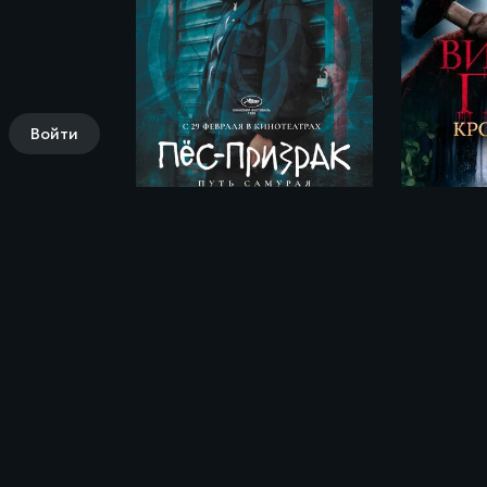
Войти
Пёс-призрак: Путь самурая / Ghost Dog: The Way of the Samurai (1999)
Комментарии (0)
Поделись своими впечатлениями о фил
зеркала / Nelly Rapp - Dödens spegel (20