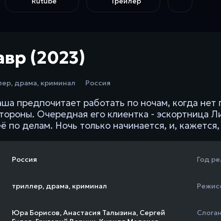
Rutube
Трейлер
авр (2023)
лер
,
драма
,
криминал
Россия
аша предпочитает работать по ночам, когда нет 
стороны. Очередная его клиентка - эскортница Л
ё по делам. Ночь только начинается, и, кажется,
Россия
Год ре
триллер
,
драма
,
криминал
Режис
Юра Борисов
,
Анастасия Талызина
,
Сергей
Слога