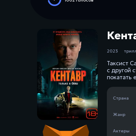
Кент
2023
трил
Таксист С
с другой 
покатать е
Страна
Жанр
Актеры