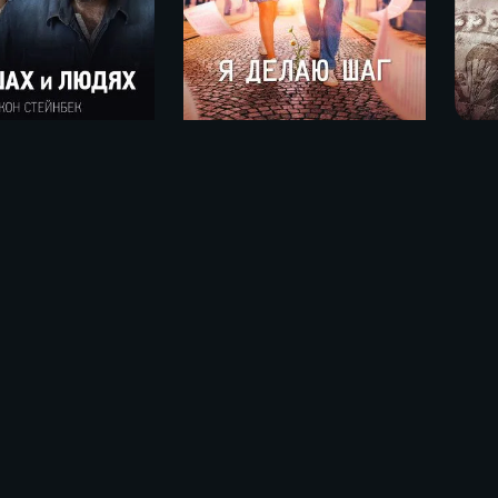
Реал
Я делаю шаг (2023)
О мышах и людях / Of Mice and Men (2014)
ьме «Кентавр (2023)»