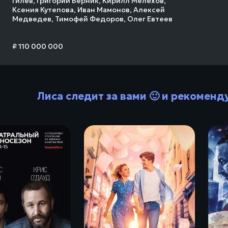
Гилев
,
Григорий Верник
,
Кирилл Мелехов
,
Ксения Кутепова
,
Иван Мамонов
,
Алексей
Медведев
,
Тимофей Федоров
,
Олег Евтеев
₽ 110 000 000
Лиса следит за вами 🙂 и рекоменд