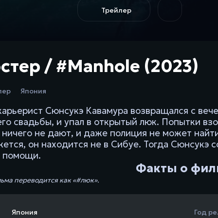
Трейлер
стер / #Manhole (2023)
лер
Япония
арьерист Сюнсукэ Кавамура возвращался с вече
его свадьбы, и упал в открытый люк. Попытки вз
 ничего не дают, и даже полиция не может найти
ажется, он находится не в Сибуе. Тогда Сюнсукэ 
о помощи.
Факты о фил
ьма переводится как «#люк».
Япония
Год ре