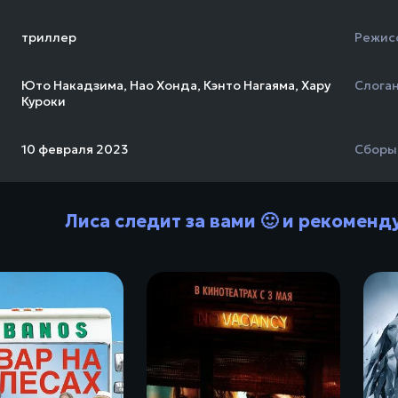
триллер
Режис
Юто Накадзима
,
Нао Хонда
,
Кэнто Нагаяма
,
Хару
Слога
Куроки
10 февраля 2023
Сборы
Лиса следит за вами 🙂 и рекоменд