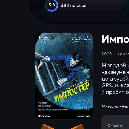
5.8
568 голосов
Импо
2023
трил
Молодой к
накануне 
до друзей
GPS, и, к
и просит 
Название фил
Страна