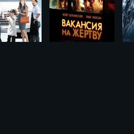
Повар на колесах / Chef (2014)
Вакансия на жертву / Vacancy (2007)
Сел
ьме «Импостер / #Manhole