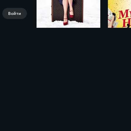
Войти
Замерзшая из Майами / New in Town (2008)
Комментарии (0)
Поделись своими впечатлениями о филь