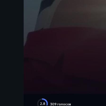
2.8
309 голосов