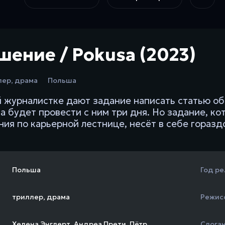
шение / Pokusa (2023)
лер
,
драма
Польша
 журналистке дают задание написать статью об
а будет провести с ним три дня. Но задание, ко
ия по карьерной лестнице, несёт в себе горазд
Польша
Год ре
триллер
,
драма
Режис
Хелена Энглерт
,
Андреа Прети
,
Пётр
Слога