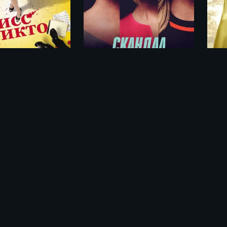
Мисс Никто / Miss Nobody (2010)
Скандал / Bombshell (2019)
ме «Искушение / Pokusa (2023)»