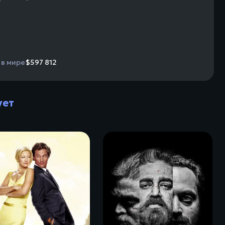
 в мире
$597 812
ует