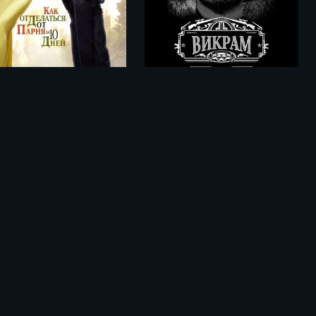
Как отделаться от парня за 10 дней / How to Lose a Guy in 10 Days (2003)
Викрам / Vikram (2022)