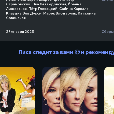
Страмовский
,
Эва Левандовская
,
Йоанна
Лишовская
,
Пётр Гловацкий
,
Сабина Карвала
,
Клаудиа Эль Дурси
,
Марек Влодарчик
,
Катажина
Совинская
27 января 2023
Сборы
Лиса следит за вами 🙂 и рекоменд