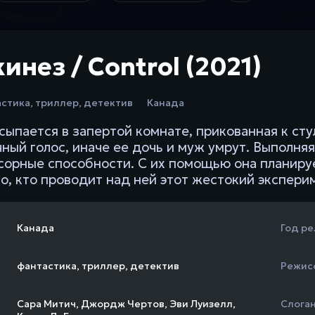
инез / Control (2021)
астика
,
триллер
,
детектив
Канада
сыпается в запертой комнате, прикованная к стул
чный голос, иначе ее дочь и муж умрут. Выполня
сорные способности. С их помощью она планируе
го, кто проводит над ней этот жестокий экспери
Канада
Год ре
фантастика
,
триллер
,
детектив
Режис
Сара Митич
,
Джордж Чертов
,
Эви Луизелл
,
Слога