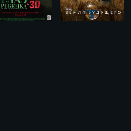
Глаз ребенка / Tung ngan (2010)
Земля будущего / Tomorrowland (2015)