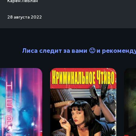
Карен ЛеБлан
28 августа 2022
Лиса следит за вами 🙂 и рекоменд