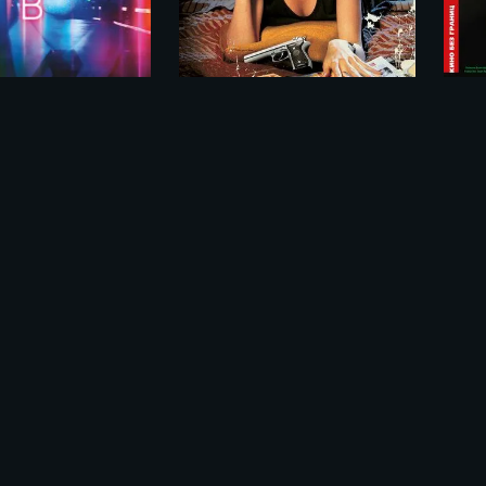
erve (2016)
Криминальное чтиво / Pulp Fiction (1994)
е «Телекинез / Control (2021)»