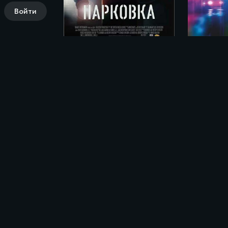
Войти
Парковка / P2 (2006)
Нерв / N
Комментарии (0)
Поделись своими впечатлениями о фильм