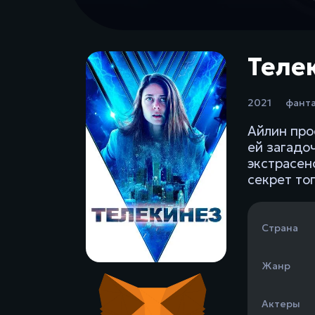
Телек
2021
фант
Айлин про
ей загадо
экстрасен
секрет то
Страна
Жанр
Актеры