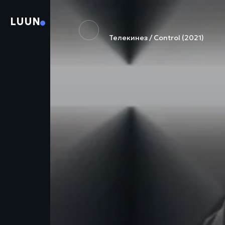
LUUN
Телекинез / Control (2021)