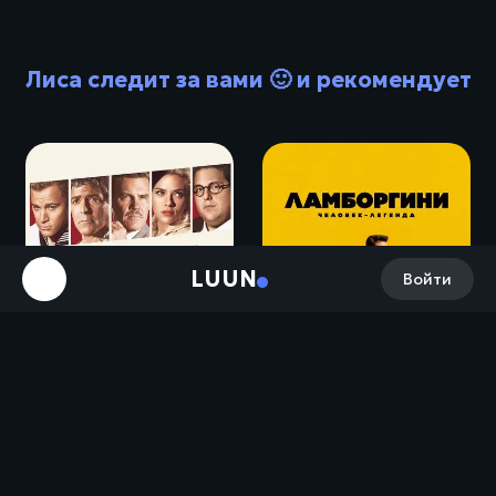
Лиса следит за вами 🙂 и рекомендует
LUUN
Войти
Да здравствует Цезарь! / Hail, Caesar! (2016)
Ламборгини: Человек-легенда / Lamborghini: The Man Behind the Legend (2022)