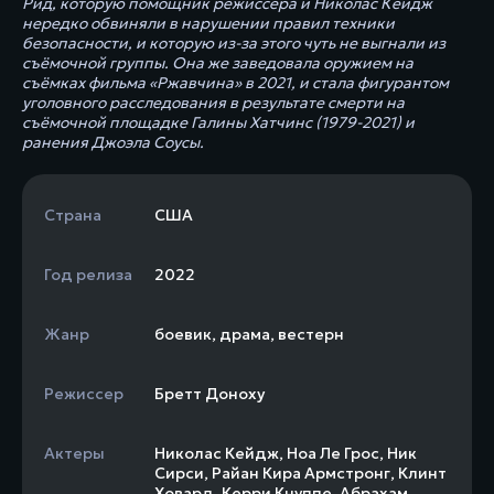
Рид, которую помощник режиссёра и Николас Кейдж
нередко обвиняли в нарушении правил техники
безопасности, и которую из-за этого чуть не выгнали из
съёмочной группы. Она же заведовала оружием на
съёмках фильма «Ржавчина» в 2021, и стала фигурантом
уголовного расследования в результате смерти на
съёмочной площадке Галины Хатчинс (1979-2021) и
ранения Джоэла Соусы.
Страна
США
Год релиза
2022
Жанр
боевик
,
драма
,
вестерн
Режиссер
Бретт Доноху
Актеры
Николас Кейдж
,
Ноа Ле Грос
,
Ник
Сирси
,
Райан Кира Армстронг
,
Клинт
Ховард
,
Керри Кнуппе
,
Абрахам