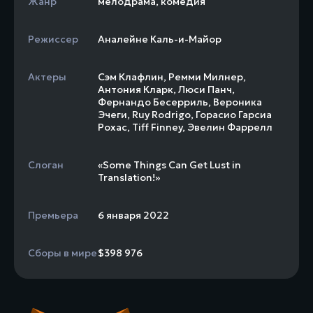
Жанр
мелодрама
,
комедия
Режиссер
Аналейне Каль-и-Майор
Актеры
Сэм Клафлин
,
Ремми Милнер
,
Антония Кларк
,
Люси Панч
,
Фернандо Бесерриль
,
Вероника
Эчеги
,
Ruy Rodrigo
,
Горасио Гарсиа
Рохас
,
Tiff Finney
,
Эвелин Фаррелл
Слоган
«Some Things Can Get Lust in
Translation!»
Премьера
6 января 2022
Сборы в мире
$398 976