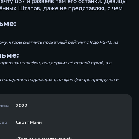
ачту B67 и развеяв там его останки. Девицы
нных Штатов, даже не представляя, с чем
ьме:
у, чтобы смягчить прокатный рейтинг с R до PG-13, из
льме:
 привязан телефон, она держит её правой рукой, а в
тся нападению падальщика, плафон фонаря прикручен и
лиза
2022
сер
Скотт Манн