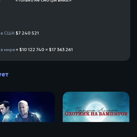
н
«Только не смотри вниз!»
 в США
$7 240 521
 в мире
+ $10 122 740 = $17 363 261
ует