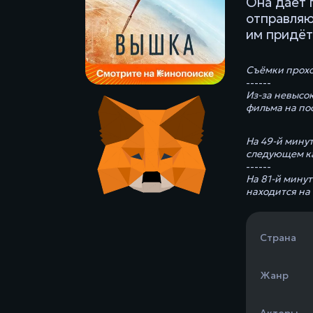
Она дает 
отправляю
им придёт
Съёмки прохо
------
Из-за невысок
фильма на по
На 49-й минут
следующем ка
------
На 81-й мину
находится на 
Страна
Жанр