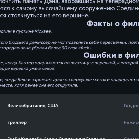
почтить память Дэна, забравшись на телерадиом
тся к самому высочайшему сооружению Соединё
ся столкнуться на его вершине.
Факты о фил
дили в пустыне Мохаве.
ого бюджета режиссёр не мог позволить себе пересъёмки, поэтом
стпродакшене убрали более 30 слов «fuck».
Ошибки в фи
е, когда Хантер поднимается по лестнице с веревкой, к которой
дре верёвка уже в левой.
те, когда Бекки заряжает дрон на верхушке мачты и подвергае
месте, хотя ранее она его открутила.
Великобритания
,
США
Год ре
триллер
Режис