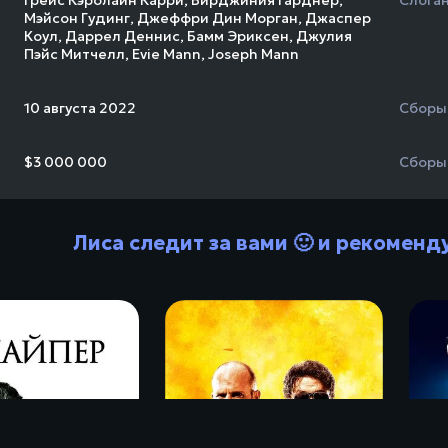
Грейс Кэролайн Карри
,
Вирджиния Гарднер
,
Слога
Мэйсон Гудинг
,
Джеффри Дин Морган
,
Джаспер
Коул
,
Даррел Деннис
,
Бамм Эриксен
,
Джулия
Пэйс Митчелл
,
Evie Mann
,
Joseph Mann
10 августа 2022
Сборы
$3 000 000
Сборы
Лиса следит за вами 🙂 и рекоменд