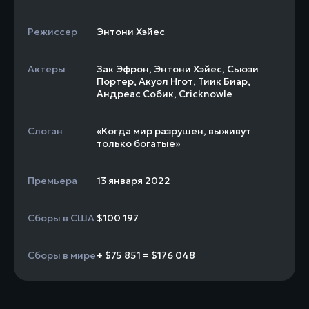
Режиссер
Энтони Хэйес
Актеры
Зак Эфрон
,
Энтони Хэйес
,
Сьюзи
Портер
,
Акуол Нгот
,
Тиик Биар
,
Андреас Собик
,
Cricknowle
Слоган
«Когда мир разрушен, выживут
только богатые»
Премьера
13 января 2022
Сборы в США
$100 197
Сборы в мире
+ $75 851 = $176 048