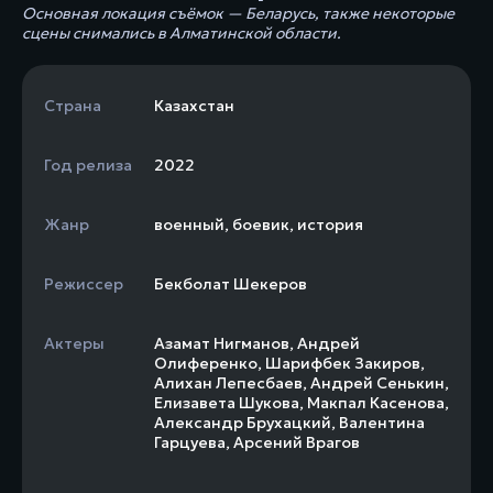
Основная локация съёмок — Беларусь, также некоторые
сцены снимались в Алматинской области.
Страна
Казахстан
Год релиза
2022
Жанр
военный
,
боевик
,
история
Режиссер
Бекболат Шекеров
Актеры
Азамат Нигманов
,
Андрей
Олиференко
,
Шарифбек Закиров
,
Алихан Лепесбаев
,
Андрей Сенькин
,
Елизавета Шукова
,
Макпал Касенова
,
Александр Брухацкий
,
Валентина
Гарцуева
,
Арсений Врагов