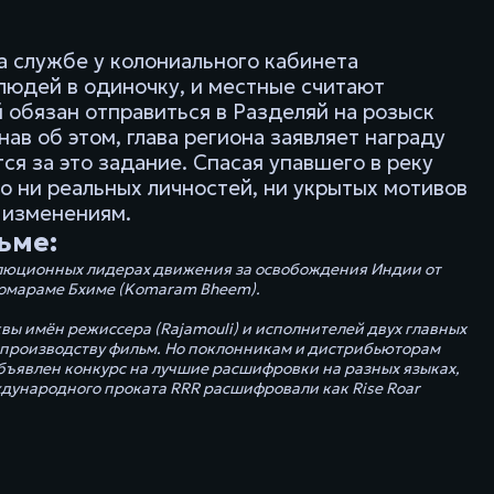
а службе у колониального кабинета
людей в одиночку, и местные считают
 обязан отправиться в Разделяй на розыск
в об этом, глава региона заявляет награду
тся за это задание. Спасая упавшего в реку
о ни реальных личностей, ни укрытых мотивов
 изменениям.
ьме:
олюционных лидерах движения за освобождения Индии от
 Комараме Бхиме (Komaram Bheem).
ы имён режиссера (Rajamouli) и исполнителей двух главных
к производству фильм. Но поклонникам и дистрибьюторам
объявлен конкурс на лучшие расшифровки на разных языках,
ждународного проката RRR расшифровали как Rise Roar