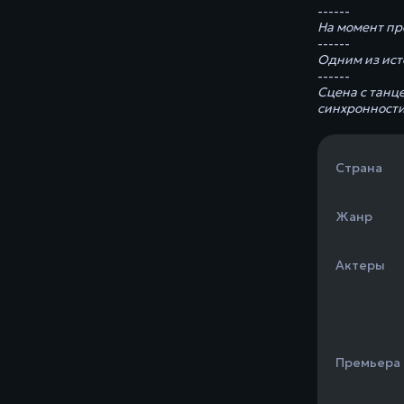
------
На момент пр
------
Одним из ист
------
Сцена с танц
синхронности
Страна
Жанр
Актеры
Премьера