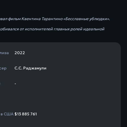
звал фильм Квентина Тарантино «Бесславные ублюдки».
 добивался от исполнителей главных ролей идеальной
лиза
2022
сер
С.С. Раджамули
н
-
 в США
$13 885 761