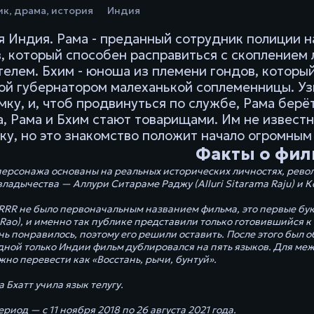
ик
,
драма
,
история
Индия
я Индия. Рама - преданный сотрудник полиции н
, который способен расправиться с скоплением 
телем. Бхим - юноша из племени гондов, который
й губернатором малеханькой соплеменницы. Узна
мку, и, чтоб продвинуться по службе, Рама берё
а, Рама и Бхим стают товарищами. Им не известн
ку, но это знакомство положит начало огромным
Факты о фил
персонажа основаны на реальных исторических личностях, рев
владычества — Аллури Ситараме Раджу (Alluri Sitarama Raju) и
RR не было первоначальным названием фильма, это первые букв
 Rao), и именно так публике представили только готовившийся 
нь понравилось, поэтому его решили оставить. После этого был 
одной только Индии фильм дублировался на пять языков. Для ме
ожно перевести как «Восстань, рычи, бунтуй».
 Бхатт учила язык телугу.
иод — с 11 ноября 2018 по 26 августа 2021 года.