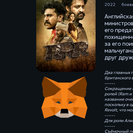
2022
боев
Английска
министров
его преда
похищенно
за его пои
мальчуган
друг друж
Два главных 
британского 
------
Сокращение R
ролей (Ram и
название оче
поскольку в 
Revolt, что м
------
Для роли Алиа
------
Съёмочный пер