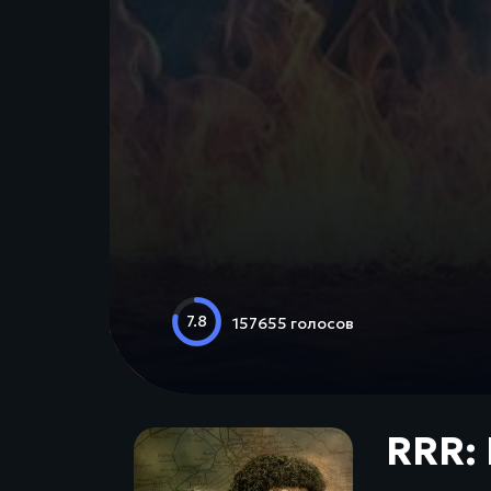
7.8
157655 голосов
RRR: