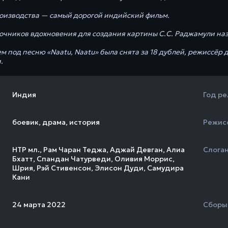
оизводства — самый дорогой индийский фильм.
очников вдохновения для создания картины С.С. Раджамули на
ем под песню «Naatu, Naatu» была снята за 18 дублей, режиссёр
.
Индия
Год ре
боевик
,
драма
,
история
Режис
НТР мл
.,
Рам Чаран Теджа
,
Аджай Девган
,
Алиа
Слога
Бхатт
,
Спандан Чатурведи
,
Оливия Моррис
,
Шрия
,
Рэй Стивенсон
,
Элисон Дуди
,
Самудира
Кани
24 марта 2022
Сборы