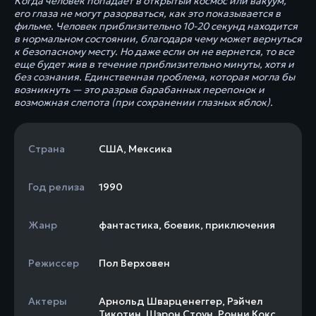
Когда человек попадает в открытый космос или вакуум,
его глаза не могут разорваться, как это показывается в
фильме. Человек приблизительно 10-20 секунд находится
в нормальном состоянии, благодаря чему может вернуться
к безопасному месту. Но даже если он не вернется, то все
еще будет жив в течение приблизительно минуты, хотя и
без сознания. Единственная проблема, которая могла бы
возникнуть — это разрыв барабанных перепонок и
возможная слепота (при сохранении глазных яблок).
Страна
США
,
Мексика
Год релиза
1990
Жанр
фантастика
,
боевик
,
приключения
Режиссер
Пол Верховен
Актеры
Арнольд Шварценеггер
,
Рэйчел
Тикотин
,
Шэрон Стоун
,
Ронни Кокс
,