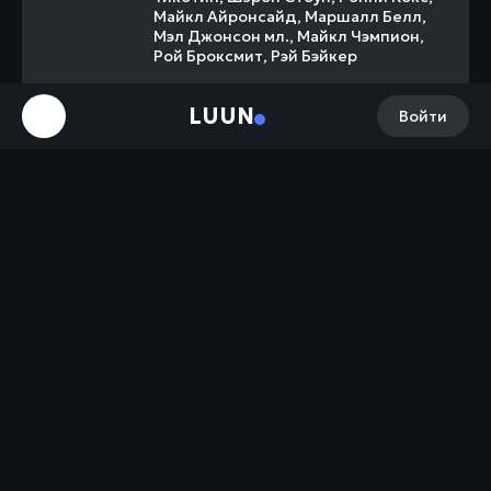
Майкл Айронсайд
,
Маршалл Белл
,
Мэл Джонсон мл
.,
Майкл Чэмпион
,
Рой Броксмит
,
Рэй Бэйкер
LUUN
Слоган
«Приготовьтесь к путешествию по
Войти
своей жизни»
Премьера
31 мая 1990
Сборы в США
$119 394 840
Бюджет
$65 000 000
Сборы в мире
+ $141 905 000 = $261 299 840