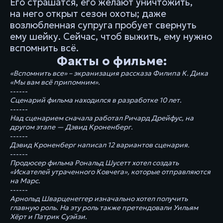
Его страшатся, его желают уничтожить,
на него открыт сезон охоты; даже
возлюбленная супруга пробует свернуть
ему шейку. Сейчас, чтоб выжить, ему нужно
вспомнить всё.
Факты о фильме:
«Вспомнить все» – экранизация рассказа Филипа К. Дика
«Мы вам всё припомним».
------
Сценарий фильма находился в разработке 10 лет.
------
Над сценарием сначала работал Ричард Дрейфус, на
другом этапе — Дэвид Кроненберг.
------
Дэвид Кроненберг написал 12 вариантов сценария.
------
Продюсер фильма Рональд Шусетт хотел создать
«Искателей утраченного Ковчега», которые отправляются
на Марс.
------
Арнольд Шварценеггер изначально хотел получить
главную роль. На эту роль также претендовали Уильям
Хёрт и Патрик Суэйзи.