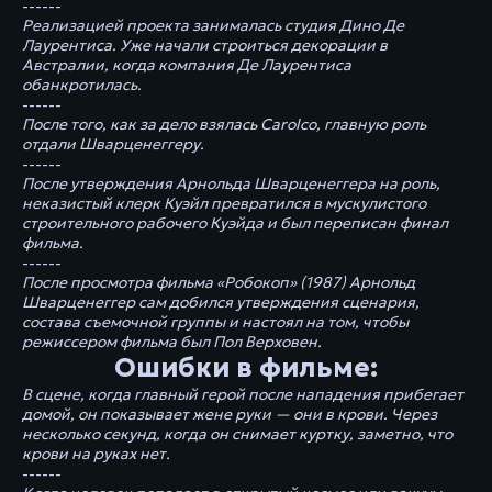
------
Реализацией проекта занималась студия Дино Де
Лаурентиса. Уже начали строиться декорации в
Австралии, когда компания Де Лаурентиса
обанкротилась.
------
После того, как за дело взялась Carolco, главную роль
отдали Шварценеггеру.
------
После утверждения Арнольда Шварценеггера на роль,
неказистый клерк Куэйл превратился в мускулистого
строительного рабочего Куэйда и был переписан финал
фильма.
------
После просмотра фильма «Робокоп» (1987) Арнольд
Шварценеггер сам добился утверждения сценария,
состава съемочной группы и настоял на том, чтобы
режиссером фильма был Пол Верховен.
Ошибки в фильме:
В сцене, когда главный герой после нападения прибегает
домой, он показывает жене руки — они в крови. Через
несколько секунд, когда он снимает куртку, заметно, что
крови на руках нет.
------