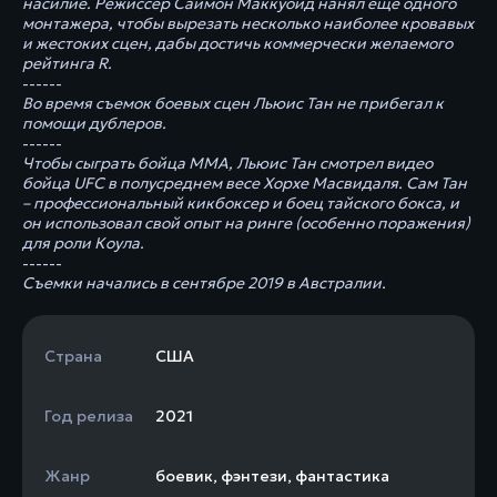
насилие. Режиссер Саймон Маккуойд нанял еще одного
монтажера, чтобы вырезать несколько наиболее кровавых
и жестоких сцен, дабы достичь коммерчески желаемого
рейтинга R.
------
Во время съемок боевых сцен Льюис Тан не прибегал к
помощи дублеров.
------
Чтобы сыграть бойца ММА, Льюис Тан смотрел видео
бойца UFC в полусреднем весе Хорхе Масвидаля. Сам Тан
– профессиональный кикбоксер и боец тайского бокса, и
он использовал свой опыт на ринге (особенно поражения)
для роли Коула.
------
Съемки начались в сентябре 2019 в Австралии.
Страна
США
Год релиза
2021
Жанр
боевик
,
фэнтези
,
фантастика