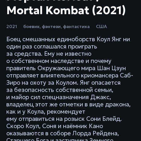
Mortal Kombat (2021)
2021
боевик
,
фэнтези
,
фантастика
США
Боец смешанных единоборств Коул Янг ни
один раз соглашался проиграть
за средства. Ему не известно
о собственном наследстве и почему
правитель Окружающего мира Шан Цзун
отправляет влиятельного криомансера Саб-
Зиро на охоту за Коулом. Янг опасается
за безопасность собственной семьи,
и майор сил спецназначения Джакс,
владелец этот же отметки в виде дракона,
как и у Коула, рекомендует
ему отправиться на розыск Сони Блейд.
Скоро Коул, Соня и наёмник Кано
оказываются в соборе Лорда Рейдена,
Старшего Бога и заступника Земного