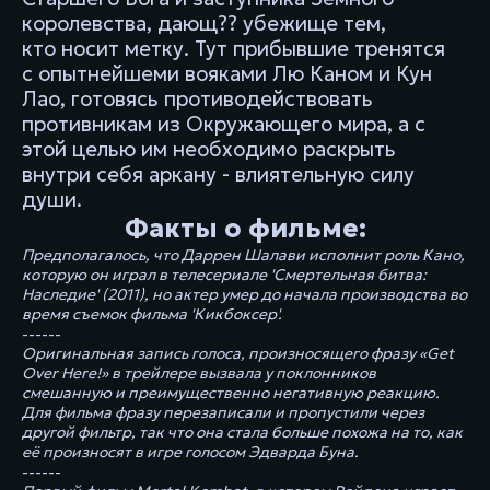
королевства, дающ?? убежище тем,
кто носит метку. Тут прибывшие тренятся
с опытнейшеми вояками Лю Каном и Кун
Лао, готовясь противодействовать
противникам из Окружающего мира, а с
этой целью им необходимо раскрыть
внутри себя аркану - влиятельную силу
души.
Факты о фильме:
Предполагалось, что Даррен Шалави исполнит роль Кано,
которую он играл в телесериале 'Смертельная битва:
Наследие' (2011), но актер умер до начала производства во
время съемок фильма 'Кикбоксер'.
------
Оригинальная запись голоса, произносящего фразу «Get
Over Here!» в трейлере вызвала у поклонников
смешанную и преимущественно негативную реакцию.
Для фильма фразу перезаписали и пропустили через
другой фильтр, так что она стала больше похожа на то, как
её произносят в игре голосом Эдварда Буна.
------