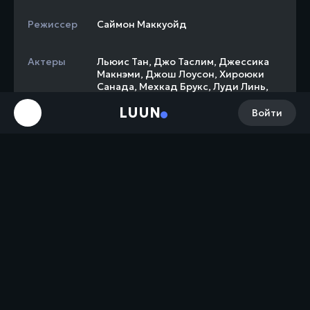
Режиссер
Саймон Маккуойд
Актеры
Льюис Тан
,
Джо Таслим
,
Джессика
Макнэми
,
Джош Лоусон
,
Хироюки
Санада
,
Мехкад Брукс
,
Луди Линь
,
Таданобу Асано
,
Чинь Хань
,
LUUN
Матильда Кимбер
Войти
Слоган
-
Премьера
7 апреля 2021
Сборы в США
$42 326 031
Бюджет
$55 000 000
Сборы в мире
+ $42 100 000 = $84 426 031