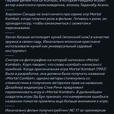
Первый фильм Mortal Kombat, в котором Рейдена играет
актер азиатского происхождения, японец Таданобу Асано.
------
Хироюки Санада не знал ничего про серию игр Mortal
Kombat, когда получил роль в фильме. Готовясь к роли, он
проходил игру, чтобы ознакомиться с сюжетом и
персонажами.
------
Ханзо Хасаши использует кунай (японский нож) в качестве
оружия в своем саду. Изначально японские крестьяне
использовали кунай как универсальный садовый
инструмент.
------
Смотря на фотографию на которой написано «Mortal
Kombat», Коул говорит, что слово «combat» написано с
ошибкой. Когда оригинальная игра Mortal Kombat (1992)
была в разработке, она должна была получить название
«Mortal Combat», однако авторы столкнулись со
сложностями в получении авторских прав на название.
Дизайнер видеоигры Стив Ричи предложил
переименовать игру в «Mortal Kombat». В дальнейшем
создатель игры Эд Бун признал, что намеренная ошибка в
названии помогла привлечь еще больше внимания к игре.
------
Изначально фильм получил рейтинг NC-17 за чрезмерное