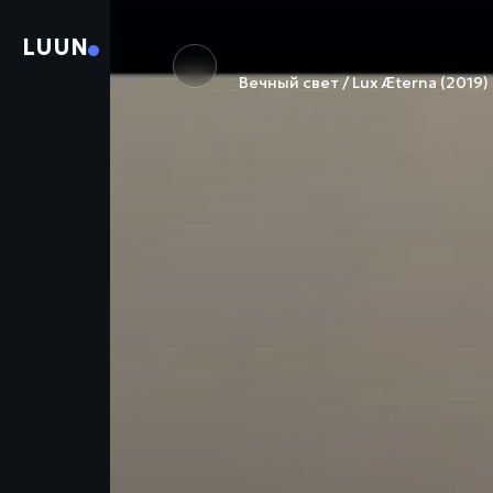
LUUN
Вечный свет / Lux Æterna (2019)