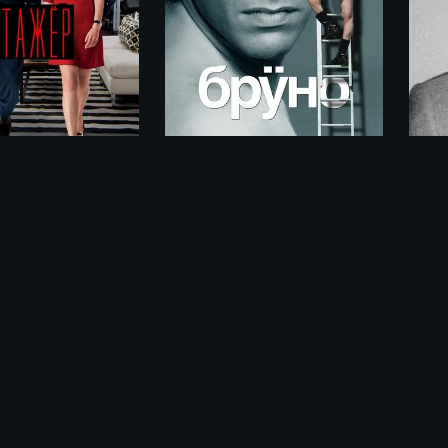
Стажёр / The Intern (2015)
Бруно / Brüno (2009)
ме «Вечный свет / Lux Æterna