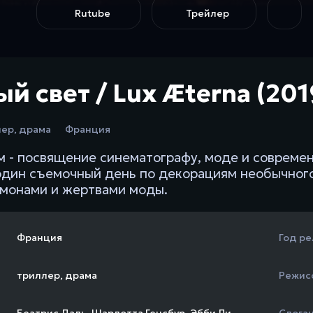
Rutube
Трейлер
й свет / Lux Æterna (201
лер
,
драма
Франция
 - посвящение синематографу, моде и совреме
один съемочный день по декорациям необычного
монами и жертвами моды.
Франция
Год ре
триллер
,
драма
Режис
Беатрис Даль
,
Шарлотта Генсбур
,
Эбби Ли
,
Слога