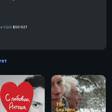
 в США
$50 027
ует