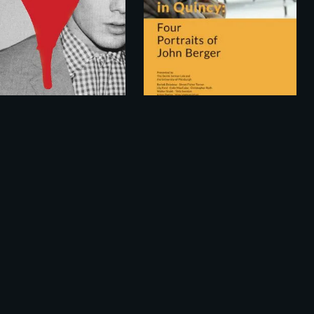
Времена года в Кенси: 4 портрета Джона Берджера / The Seasons in Quincy: Four Portraits of John Berger (2016)
С любовью, Антоша / Love, Antosha (2019)