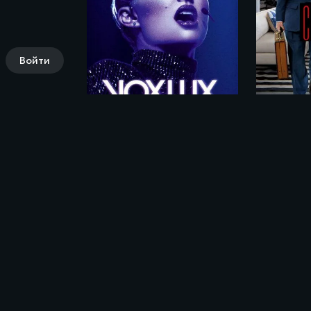
Войти
Вокс люкс / Vox Lux (2018)
Комментарии (0)
Поделись своими впечатлениями о филь
(2019)»