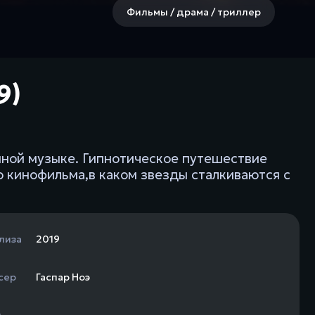
Фильмы / драма / триллер
9)
нной музыке. Гипнотическое путешествие
 кинофильма,в каком звезды сталкиваются с
лиза
2019
сер
Гаспар Ноэ
н
-