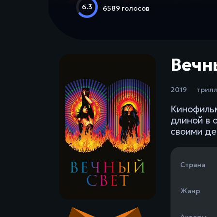
6.3
6589 голосов
Вечны
2019
трил
Кинофильм
длиной в 
своими де
Страна
Жанр
Актеры