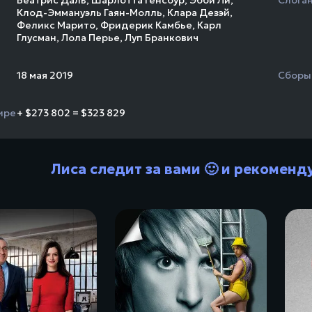
Клод-Эммануэль Гаян-Молль
,
Клара Дезэй
,
Феликс Марито
,
Фридерик Камбье
,
Карл
Глусман
,
Лола Перье
,
Луп Бранкович
18 мая 2019
Сборы
ире
+ $273 802 = $323 829
Лиса следит за вами 🙂 и рекоменд