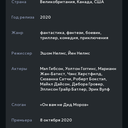
Страна
Великобритания
,
Канада
,
США
Год релиза
2020
Жанр
фантастика
,
фэнтези
,
боевик
,
триллер
,
комедия
,
приключения
Режиссер
Эшом Нелмс
,
Йен Нелмс
Актеры
Мэл Гибсон
,
Уолтон Гоггинс
,
Марианн
Жан-Батист
,
Чэнс Херстфилд
,
Сюзанна Сатчи
,
Роберт Бокстэл
,
Майкл Дайсон
,
Дебора Гровер
,
Эллисон Грайр Батлер
,
Эрик Вулф
Слоган
«Он вам не Дед Мороз»
Премьера
8 октября 2020