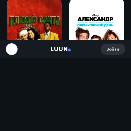
LUUN
Войти
Плохой Санта / Bad Santa (2003)
Александр и ужасный, кошмарный, нехороший, очень плохой день / Alexander and the Terrible, Horrible, No Good, Very Bad Day (2014)