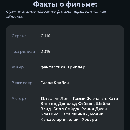
Факты о фильме:
Оригинальное название фильма переводится как
«Волна».
Страна
США
Год релиза
2019
Жанр
фантастика
,
триллер
Режиссер
Гилле Клабин
Актеры
Джастин Лонг
,
Томми Флэнаган
,
Катя
Винтер
,
Дональд Фэйсон
,
Шейла
Ванд
,
Билл Сейдж
,
Ронни Джин
Блевинс
,
Сара Минник
,
Моник
Канделария
,
Блайт Ховард