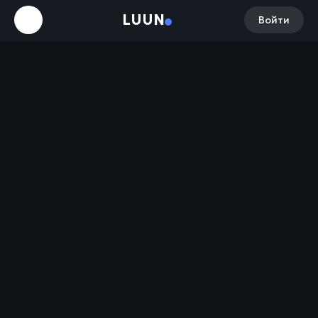
LUUN
Войти
РЭД / RED (2010)
5-я волна / The 5th Wave (2016)