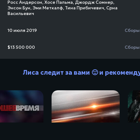
Росс Андерсон
,
Хосе Пальма
,
Джордж Сомнер
,
Энсон Бун
,
Эми Меткалф
,
Тина Прибичевич
,
Срна
Васильевич
10 июля 2019
Сборы
$13 500 000
Сборы
Лиса следит за вами 🙂 и рекоменд