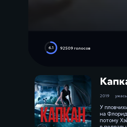
6.1
92509 голосов
Капка
2019
ужас
У пловчих
на Флорид
потому Хэ
в подваль