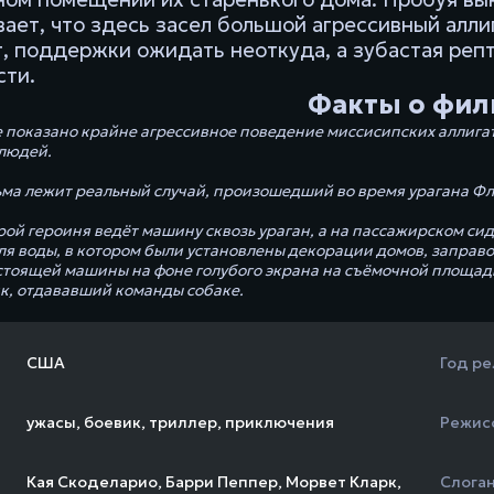
ает, что здесь засел большой агрессивный алли
, поддержки ожидать неоткуда, а зубастая репт
ти.
Факты о фил
е показано крайне агрессивное поведение миссисипских аллигато
людей.
ьма лежит реальный случай, произошедший во время урагана Фло
орой героиня ведёт машину сквозь ураган, а на пассажирском си
ля воды, в котором были установлены декорации домов, заправ
тоящей машины на фоне голубого экрана на съёмочной площадк
, отдававший команды собаке.
США
Год ре
ужасы
,
боевик
,
триллер
,
приключения
Режис
Кая Скоделарио
,
Барри Пеппер
,
Морвет Кларк
,
Слога