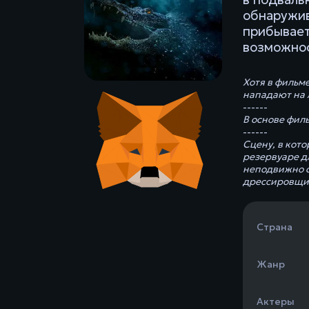
обнаружив
прибывает
возможнос
Хотя в фильм
нападают на 
------
В основе фил
------
Сцену, в кот
резервуаре д
неподвижно с
дрессировщик
Страна
Жанр
Актеры