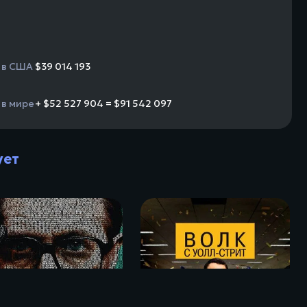
 в США
$39 014 193
 в мире
+ $52 527 904 = $91 542 097
ует