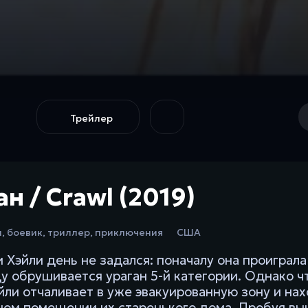
Трейлер
н / Crawl (2019)
ы
,
боевик
,
триллер
,
приключения
США
и Хэйли день не задался: поначалу она проиграла
у обрушивается ураган 5-й категории. Однако чт
йли отчаливает в уже эвакуированную зону и на
ном помещении их старенького дома. Пробуя вы