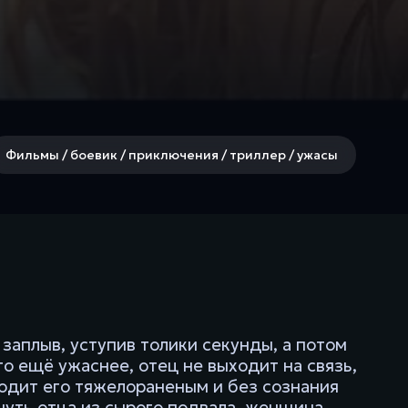
Фильмы / боевик / приключения / триллер / ужасы
 заплыв, уступив толики секунды, а потом
о ещё ужаснее, отец не выходит на связь,
ходит его тяжелораненым и без сознания
нуть отца из сырого подвала, женщина