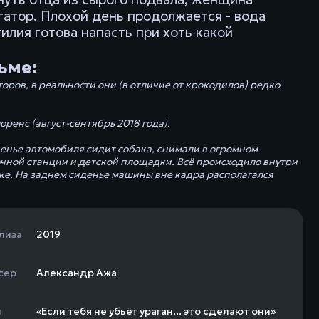
гатор. Плохой день продолжается - вода
илия готова напасть при хоть какой
ьме:
ров, в реальности они (в отличие от крокодилов) редко
ренс (август-сентябрь 2018 года).
денье автомобиля сидит собака, снимали в огромном
очной станции и детской площадки. Всё происходило внутри
е. На заднем сиденье машины вне кадра располагался
лиза
2019
сер
Александр Ажа
н
«Если тебя не убьёт ураган... это сделают они»