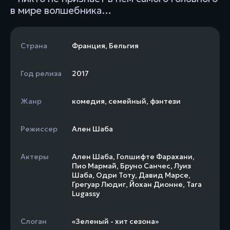
в мире волшебника…
Страна
Франция
,
Бельгия
Год релиза
2017
Жанр
комедия
,
семейный
,
фэнтези
Режиссер
Ален Шаба
Актеры
Ален Шаба
,
Голшифте Фарахани
,
Пио Мармай
,
Бруно Санчес
,
Луиз
Шаба
,
Одри Тоту
,
Давид Марсе
,
Грегуар Людиг
,
Йохан Дионне
,
Tara
Lugassy
Слоган
«Зеленый - хит сезона»