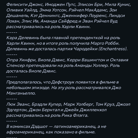
Фелисити Джонс, Имоджен Путс, Элисон Бри, Мила Кунис,
Оливия Уайлд, Эмма Уотсон, Рэйчел МакАдамс, Зои
Дешанель, Кэт Деннингс, Дженнифер Лоуренс, Линдси
Лохан, Элис Ив, Аманда Сайфред и Эван Рэйчел Вуд
рассматривались на роль Харли Квинн.
------
Кара Делевинь была главной претенденткой на роль
Харли Квинн, но в итоге роль получила Марго Робби.
Делевинь же досталась партия Чародейки (Enchantress).
------
Опра Уинфри, Виола Дэвис, Керри Вашингтон и Октавия
Спенсер претендовали на роль Аманды Уоллер. Роль
досталась Виоле Дэвис.
------
Предполагалось, что Дефстроук появится в фильме в
небольшом эпизоде. На эту роль рассматривался Джо
Манганьелло.
------
Люк Эванс, Брэдли Купер, Марк Уолберг, Том Круз, Джоэл
Эдгертон, Джон Бернтал и Джейк Джилленхол
рассматривались на роль Рика Флэгга.
------
В комиксах Дэдшот — латиноамериканец, а не
афроамериканец, как показано в фильме.
------