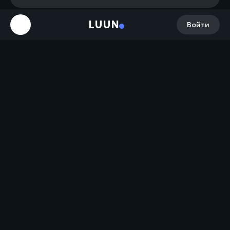
LUUN
Войти
Лиса следит за вами 🙂 и рекомендует