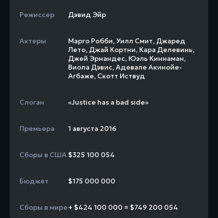
Режиссер
Дэвид Эйр
Актеры
Марго Робби
,
Уилл Смит
,
Джаред
Лето
,
Джай Кортни
,
Кара Делевинь
,
Джей Эрнандес
,
Юэль Киннаман
,
Виола Дэвис
,
Адевале Акинойе-
Агбаже
,
Скотт Иствуд
Слоган
«Justice has a bad side»
Премьера
1 августа 2016
Сборы в США
$325 100 054
Бюджет
$175 000 000
Сборы в мире
+ $424 100 000 = $749 200 054