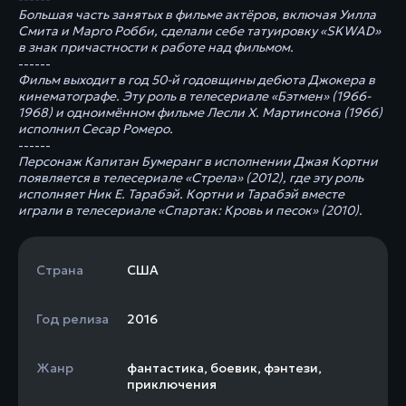
Большая часть занятых в фильме актёров, включая Уилла
Смита и Марго Робби, сделали себе татуировку «SKWAD»
в знак причастности к работе над фильмом.
------
Фильм выходит в год 50-й годовщины дебюта Джокера в
кинематографе. Эту роль в телесериале «Бэтмен» (1966-
1968) и одноимённом фильме Лесли Х. Мартинсона (1966)
исполнил Сесар Ромеро.
------
Персонаж Капитан Бумеранг в исполнении Джая Кортни
появляется в телесериале «Стрела» (2012), где эту роль
исполняет Ник Е. Тарабэй. Кортни и Тарабэй вместе
играли в телесериале «Спартак: Кровь и песок» (2010).
Страна
США
Год релиза
2016
Жанр
фантастика
,
боевик
,
фэнтези
,
приключения