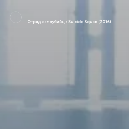
Отряд самоубийц / Suicide Squad (2016)