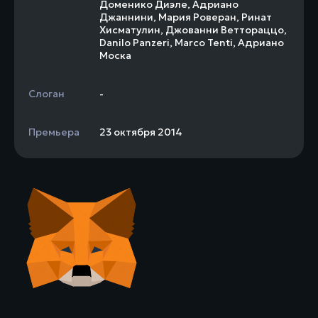
Доменико Диэле
,
Адриано
Джаннини
,
Мария Роверан
,
Ринат
Хисматулин
,
Джованни Веттораццо
,
Danilo Panzeri
,
Marco Tenti
,
Адриано
Моска
Слоган
-
Премьера
23 октября 2014