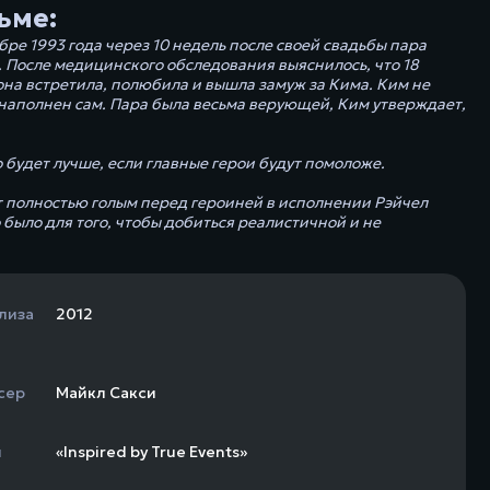
ьме:
ре 1993 года через 10 недель после своей свадьбы пара
. После медицинского обследования выяснилось, что 18
 она встретила, полюбила и вышла замуж за Кима. Ким не
л наполнен сам. Пара была весьма верующей, Ким утверждает,
будет лучше, если главные герои будут помоложе.
ит полностью голым перед героиней в исполнении Рэйчел
было для того, чтобы добиться реалистичной и не
лиза
2012
сер
Майкл Сакси
н
«Inspired by True Events»