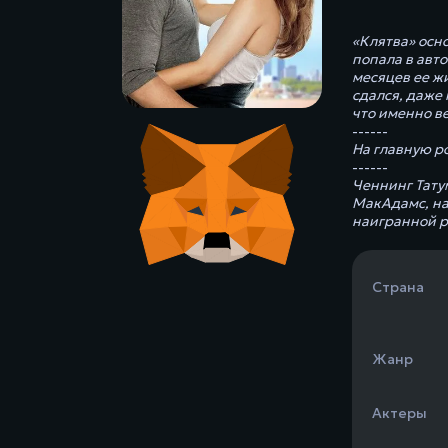
«Клятва» осн
попала в авт
месяцев ее жи
сдался, даже
что именно ве
------
На главную р
------
Ченнинг Тату
МакАдамс, на
наигранной ре
Страна
Жанр
Актеры