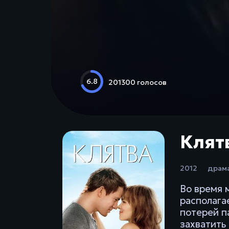
6.8
201300 голосов
Клятв
2012
драм
Во время 
располага
потерей п
захватить