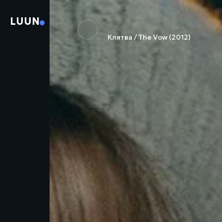
LUUN
Клятва / The Vow (2012)