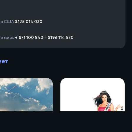
 в США
$125 014 030
 в мире
+ $71 100 540 = $196 114 570
ует