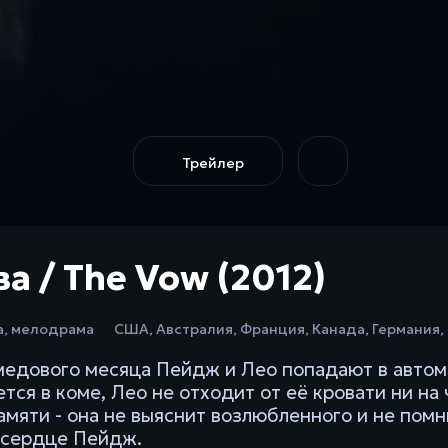
Трейлер
а / The Vow (2012)
а
,
мелодрама
США
,
Австралия
,
Франция
,
Канада
,
Германия
,
медового месяца Пейдж и Лео попадают в автом
ется в коме, Лео не отходит от её кровати ни на
амяти - она не выяснит возлюбленного и не помн
 сердце Пейдж.