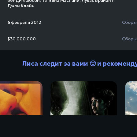
Венди Крюсон
,
Татьяна Маслани
,
Лукас Брайант
,
Джои Клейн
6 февраля 2012
Сборы
$30 000 000
Сборы
Лиса следит за вами 🙂 и рекоменд