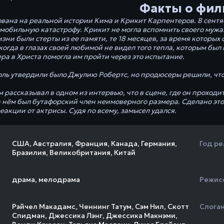
Факты о фил
ована на реальной истории Кима и Крикит Карпентеров. В сентяб
омобильную катастрофу. Крикит не могла вспомнить своего мужа
зни были стерты из ее памяти, те 18 месяцев, за время которых
 когда в глазах своей любимой не видел того тепла, которым бы
ра в Христа помогла им пройти через это испытание.
оль утвердили было Джулию Робертс, но продюсеры решили, что 
м рассказывал в одном из интервью, что в сцене, где он проход
 нём был бутафорский член неимоверного размера. Сделано это 
акции от актрисы. Судя по всему, замысел удался.
США
,
Австралия
,
Франция
,
Канада
,
Германия
,
Год ре
Бразилия
,
Великобритания
,
Китай
драма
,
мелодрама
Режис
Рэйчел Макадамс
,
Ченнинг Татум
,
Сэм Нил
,
Скотт
Слога
Спидман
,
Джессика Лэнг
,
Джессика Макнэми
,